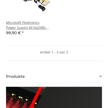
Microsoft Flextronics
Power Supply M1042985-
002 for Project Olympus
99,90 €
*
Server Azure
Artikel 1 - 3 von 3
Produkte