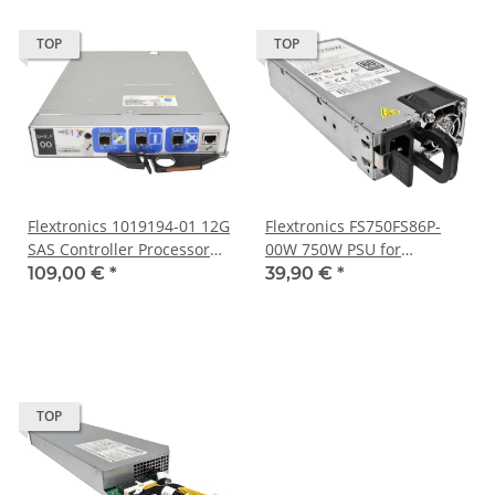
TOP
TOP
Flextronics 1019194-01 12G
Flextronics FS750FS86P-
SAS Controller Processor
00W 750W PSU for
Module
PowerEdge R620 R630
109,00 €
*
39,90 €
*
R720 R730
TOP