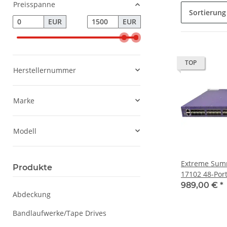
Preisspanne
Sortierung
EUR
EUR
TOP
Herstellernummer
Marke
Modell
Extreme Summ
Produkte
17102 48-Por
+VIM4 Module
989,00 €
*
Abdeckung
Bandlaufwerke/Tape Drives