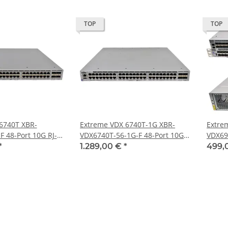
TOP
TOP
6740T XBR-
Extreme VDX 6740T-1G XBR-
Extre
 48-Port 10G RJ-
VDX6740T-56-1G-F 48-Port 10G
VDX69
witch 4x 40G
RJ-45 Ethernet Switch 4x 40G
SFP+ 
*
1.289,00 €
*
499,
QSFP+