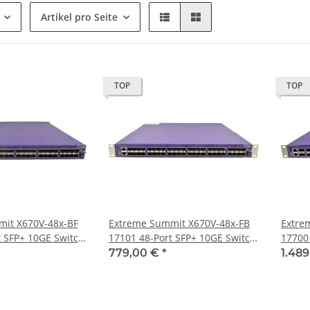
Artikel pro Seite
TOP
TOP
it X670V-48x-BF
Extreme Summit X670V-48x-FB
Extre
t SFP+ 10GE Switch
17101 48-Port SFP+ 10GE Switch
17700
 +Rack Ears
+Rack Ears
Switc
779,00 €
*
1.48