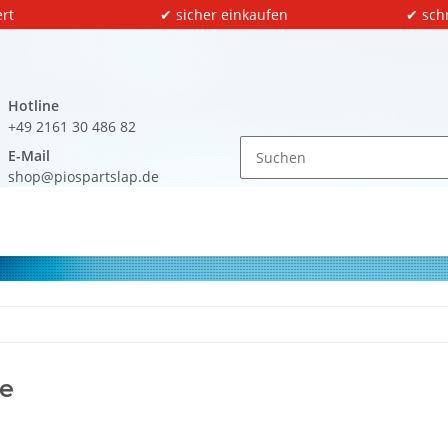
rt
✔ sicher einkaufen
✔ sch
Hotline
+49 2161 30 486 82
E-Mail
shop@piospartslap.de
e