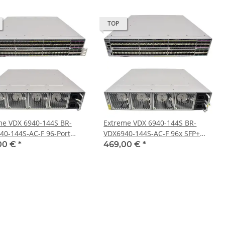
TOP
me VDX 6940-144S BR-
Extreme VDX 6940-144S BR-
40-144S-AC-F 96-Port
VDX6940-144S-AC-F 96x SFP+
12x 40GbE QSFP+Switch
12x 40GbE QSFP+ ohne Winkel
00 €
*
469,00 €
*