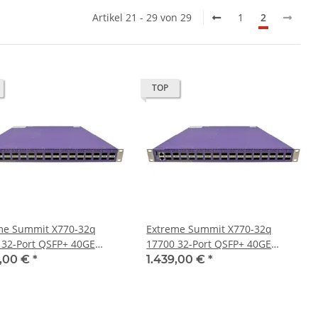
Artikel 21 - 29 von 29
1
2
TOP
me Summit X770-32q
Extreme Summit X770-32q
 32-Port QSFP+ 40GE
17700 32-Port QSFP+ 40GE
h +Rack Ears
Switch +Rack Ears 1x PSU
9,00 €
*
1.439,00 €
*