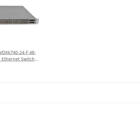
VDX6740-24-F 48-
 Ethernet Switch
 48 Mini GBICs