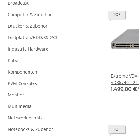
Broadcast
Computer & Zubehör
TOP
Drucker & Zubehör
Festplatten/HDD/SSD/CF
Industrie Hardware
Kabel
Komponenten
Extreme VDX 
VDX6740T-24-F
KVM Consoles
45 Ethernet S
1.499,00 €
Monitor
QSFP+
Multimedia
Netzwerktechnik
Notebooks & Zubehör
TOP