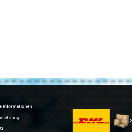
e Informationen
belehrung
tz