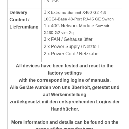
1 x USB
1 x
Delivery
Extreme Summit X460-G2-48t-
10GE4-Base 48-Port RJ-45 GE Switch
Content /
1 x 40G Network Module
Summit
Lieferumfang
X460-G2 vim-2q
3 x FAN / Gehäuselüfter
2 x Power Supply / Netzteil
2 x Power Cord / Netzkabel
All devices have been tested and reset to the
factory settings
with the corresponding logins of manuals.
Alle Geräte wurden von uns überholt, getestet und
auf Werkeinstellung
zurückgesetzt mit den entsprechenden Logins der
Handbücher.
More information and details can be found on the