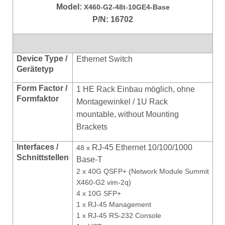
Model:
X460-G2-48t-10GE4-Base
P/N: 16702
Device Type /
Ethernet Switch
Gerätetyp
Form Factor /
1 HE Rack Einbau möglich, ohne
Formfaktor
Montagewinkel / 1U Rack
mountable, without Mounting
Brackets
Interfaces /
RJ-45 Ethernet 10/100/1000
48 x
Schnittstellen
Base-T
2 x 40G QSFP+ (
Network Module
Summit
X460-G2 vim-2q)
4 x 10G SFP+
1 x RJ-45 Management
1 x RJ-45 RS-232 Console