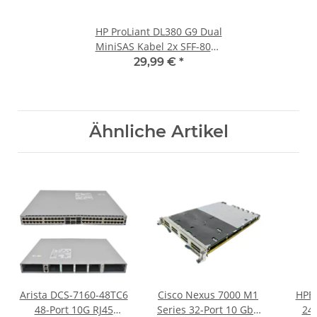
HP ProLiant DL380 G9 Dual
MiniSAS Kabel 2x SFF-8087
- Dual SFF8087 784627-001
29,99 €
*
747574-001
Ähnliche Artikel
Arista DCS-7160-48TC6
Cisco Nexus 7000 M1
HPE 
48-Port 10G RJ45
Series 32-Port 10 GbE
24