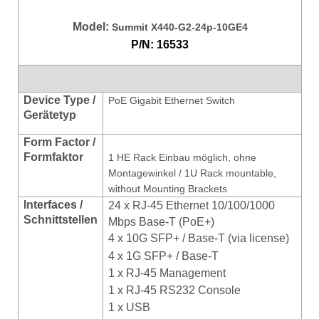
Model:
Summit X440-G2-24p-10GE4
P/N: 16533
Device Type /
PoE Gigabit Ethernet Switch
Gerätetyp
Form Factor /
Formfaktor
1 HE Rack Einbau möglich, ohne
Montagewinkel / 1U Rack mountable,
without Mounting Brackets
Interfaces /
24 x
RJ-45 Ethernet 10/100/1000
Schnittstellen
Mbps Base-T (PoE+)
4 x
10G SFP+ / Base-T (via license)
4 x 1G SFP+ / Base-T
1 x RJ-45 Management
1 x RJ-45 RS232 Console
1 x USB