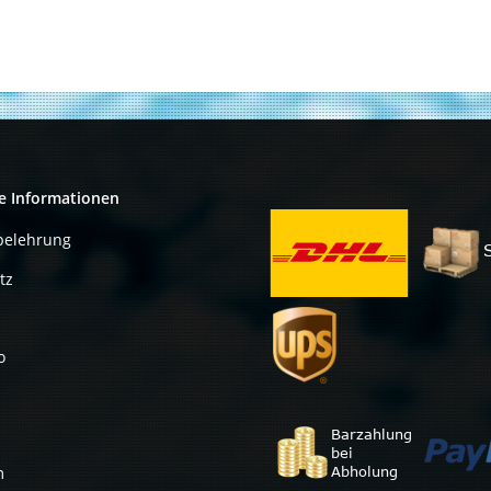
e Informationen
belehrung
tz
o
m