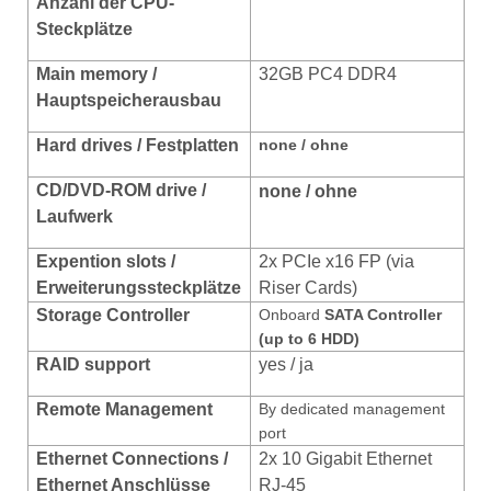
Anzahl der CPU-
Steckplätze
Main memory /
32GB PC4 DDR4
Hauptspeicherausbau
Hard drives / Festplatten
none / ohne
CD/DVD-ROM drive /
none / ohne
Laufwerk
Expention slots /
2x PCIe x16 FP (via
Erweiterungssteckplätze
Riser Cards)
Storage Controller
Onboard
SATA Controller
(up to 6 HDD)
RAID support
yes / ja
Remote Management
By dedicated management
port
Ethernet
Connections /
2x 10 Gigabit Ethernet
Ethernet Anschlüsse
RJ-45