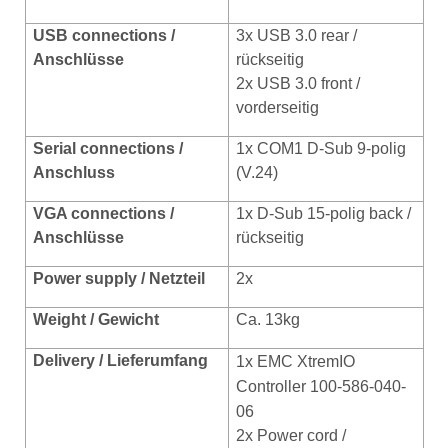
USB conn
ections /
3x USB 3.0 rear /
Anschlüsse
rückseitig
2x USB 3.0 front /
vorderseitig
Serial connections /
1x COM1 D-Sub 9-polig
Anschluss
(V.24)
VGA connections /
1x D-Sub 15-polig back /
Anschlüsse
rückseitig
Power supply / Netzteil
2x
Weight / Gewicht
Ca. 13kg
Delivery / Lieferumfang
1x
EMC XtremIO
Controller 100-586-040-
06
2x Power cord /