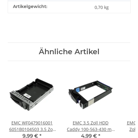
Artikelgewicht:
0,70
kg
Ähnliche Artikel
EMC WF0479016001
EMC 3.5 Zoll HDD
EMC 
6051B0104503 3.5 Zoll
Caddy 100-563-430 mit
Zol
HDD Caddy/Blende für
SAS Interposer Board
DD67
9,99 €
*
4,99 €
*