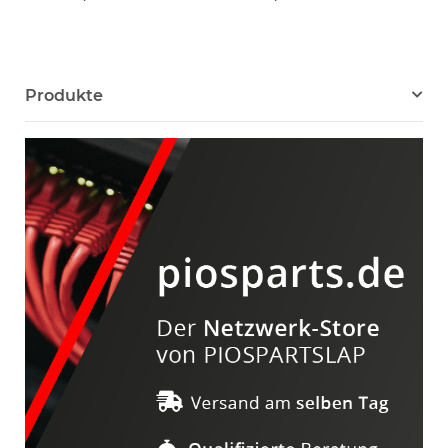
DD670 DD890 Storage
204-115-603
Produkte