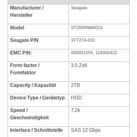
Manufacturer /
Seagate
Hersteller
Model
ST2000NM0014
Seagate P/N
1FT274-031
EMC P/N:
005051555, 118000422
Fo
rm factor /
3.5 Zoll
Formfaktor
Capacity / Kapazität
2TB
Device Type / Gerätetyp
HDD
Speed /
7,2k
Geschwindigkeit
Interface / Schnittstelle
SAS 12 Gbps