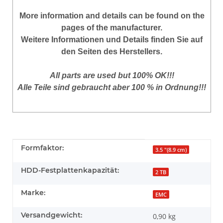
More
information
and
details
can be found on
the
pages of the manufacturer
.
Weitere Informationen und Details finden Sie auf
den Seiten des Herstellers.
All parts are used but 100% OK!!!
Alle Teile sind gebraucht aber 100 % in Ordnung!!!
Produkteigenschaft
Wert
Formfaktor:
3.5 "(8.9 cm)
HDD-Festplattenkapazität:
2 TB
Marke:
EMC
Versandgewicht:
0,90 kg