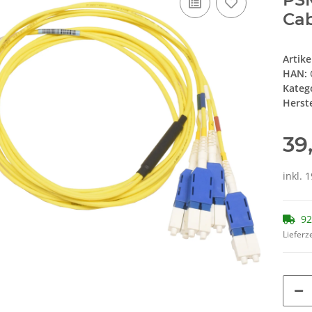
Cab
Artik
HAN:
Kateg
Herste
39
inkl. 
92
Lieferze
Loading.