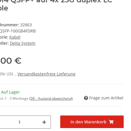
le
elnummer:
32863
QSFP-100GB4FDRB
orie:
Kabel
ller:
Delta System
,00 €
19% USt. ,
Versandkostenfreie Lieferung
 Auf Lager
Frage zum Artikel
it:
1 - 3 Werktage
(DE - Ausland abweichend)
In den Warenkorb
..