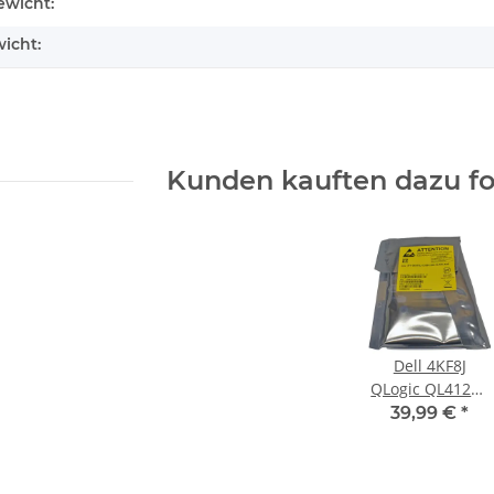
enschaft
wicht:
icht:
Kunden kauften dazu fol
Dell 4KF8J
QLogic QL41262
Dual Port
39,99 €
*
25/10GbE SFP28
Network
Daughter Card