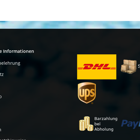
NEW / NEU
e Informationen
belehrung
tz
o
m