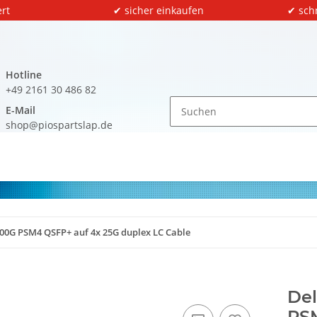
rt
✔ sicher einkaufen
✔ sch
Hotline
+49 2161 30 486 82
E-Mail
shop@piospartslap.de
0G PSM4 QSFP+ auf 4x 25G duplex LC Cable
De
PSM