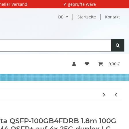
neller Versand
✔ geprüfte Ware
DE
Startseite
Kontakt
0,00 €
lta QSFP-100GB4FDRB 1.8m 100G
4 QSFP+ auf 4x 25G duplex LC