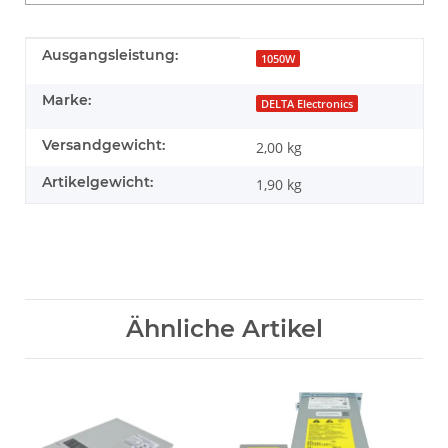
Produkteigenschaft
Wert
Ausgangsleistung:
1050W
Marke:
DELTA Electronics
Versandgewicht:
2,00 kg
Artikelgewicht:
1,90
kg
Ähnliche Artikel