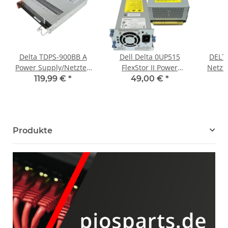
Delta TDPS-900BB A
Dell Delta 0UP515
DELTA
Power Supply/Netzteil
FlexStor II Power
Netzt
900W for Celestica EMC
Supply Netzteil 250W
350
119,99 €
*
49,00 €
*
PowerMax Storage
EOE12030002 TL2000
Giga
4000
Produkte