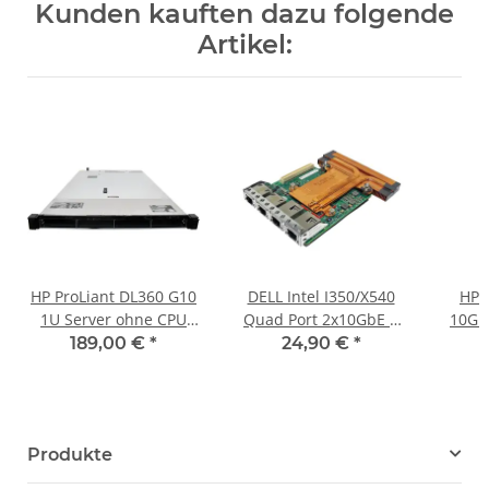
Kunden kauften dazu folgende
Artikel:
HP ProLiant DL360 G10
DELL Intel I350/X540
HP 
1U Server ohne CPU
Quad Port 2x10GbE +
10GbE
2xHS Normal 0 GB PC4
2x1GbE Network
Ne
189,00 €
*
24,90 €
*
RAM 4 Bay 3.5"
Daughter Card 0P71JP
70069
onboard
Produkte