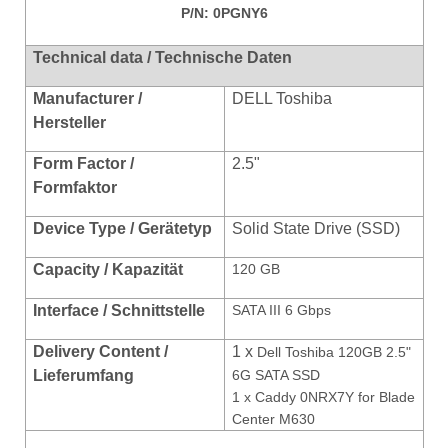
P/N:
0PGNY6
Technical data / Technische Daten
Manufacturer /
DELL Toshiba
Hersteller
Form Factor /
2.5"
Formfaktor
Device Type / Gerätetyp
Solid State Drive (SSD)
Capacity / Kapazität
120 GB
Interface / Schnittstelle
SATA III 6 Gbps
Delivery Content /
1 x
Dell Toshiba 120GB 2.5"
Lieferumfang
6G SATA SSD
1 x
Caddy
0NRX7Y for Blade
Center M630