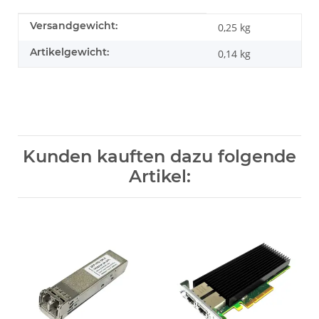
Produkteigenschaft
Wert
Versandgewicht:
0,25 kg
Artikelgewicht:
0,14
kg
Kunden kauften dazu folgende
Artikel: