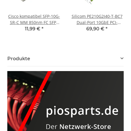
Cisco kompatibel SFP-10G-
Silicom PE210G2I40-T-BC7
SR-C MM 850nm FC SFP+
Dual-Port 10GbE PCI-
Transceiver
Express x8 Server Adapter
11,99 €
*
69,90 €
*
LP
Produkte