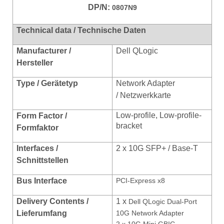
DP/N:
0807N9
Technical data / Technische Daten
Manufacturer /
Dell QLogic
Hersteller
Type / Gerätetyp
Network Adapter
/ Netzwerkkarte
Low-profile, Low-profile-
Form Factor /
bracket
Formfaktor
Interfaces /
2 x
10G SFP+ / Base-T
Schnittstellen
Bus Interface
PCI-Express x8
Delivery Contents /
1 x
Dell QLogic Dual-Port
Lieferumfang
10G Network Adapter
2 x 10G Mini GBIC