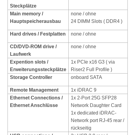
Steckplätze
Main memory /
none / ohne
Hauptspeicherausbau
24 DIMM Slots ( DDR4 )
Hard drives
/ Festplatten
none / ohne
CD/DVD-ROM drive /
none / ohne
Laufwerk
Expention slots /
1x PCIe x16 G3 ( via
Erweiterungssteckplätze
Riser2 Full Profile )
Storage Controller
onboard SATA
Remote Management
1x iDRAC 9
Ethernet
Connections /
1x 2-Port 25G SFP28
Ethernet Anschlüsse
Network Daughter Card
1x dedicated iDRAC-
Network port RJ-45 rear /
rückseitig