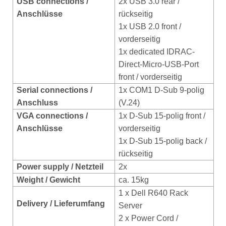
USB conn
ections /
2x USB 3.0 rear /
Anschlüsse
rückseitig
1x USB 2.0 front /
vorderseitig
1x dedicated IDRAC-
Direct-Micro-USB-Port
front / vorderseitig
Serial connections /
1x COM1 D-Sub 9-polig
Anschluss
(V.24)
VGA connections /
1x D-Sub 15-polig front /
Anschlüsse
vorderseitig
1x D-Sub 15-polig back /
rückseitig
Power supply / Netzteil
2x
Weight / Gewicht
ca. 15kg
1 x Dell R640 Rack
Delivery / Lieferumfang
Server
2 x Power Cord /