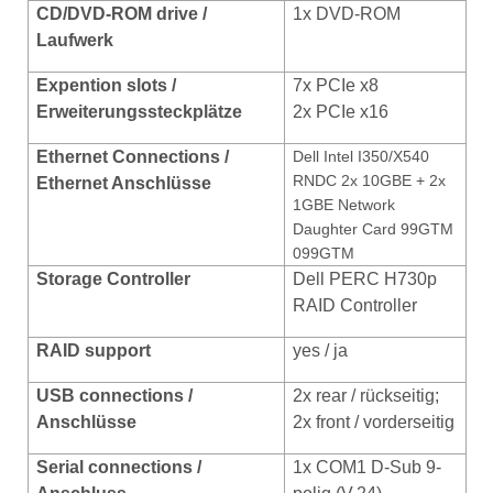
CD/DVD-ROM drive /
1x DVD-ROM
Laufwerk
Expention slots /
7x PCIe x8
Erweiterungssteckplätze
2x PCIe x16
Ethernet
Connections /
Dell Intel I350/X540
RNDC 2x 10GBE + 2x
Ethernet Anschlüsse
1GBE Network
Daughter Card 99GTM
099GTM
Storage Controller
Dell PERC H730p
RAID Controller
RAID support
yes / ja
USB conn
ections /
2x rear / rückseitig;
Ansc
hlüsse
2x front / vorderseitig
Serial connections /
1x COM1 D-Sub 9-