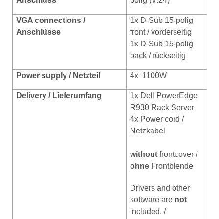
Anschluss
polig (V.24)
VGA connections /
1x D-Sub 15-polig
Anschlüsse
front / vorderseitig
1x D-Sub 15-polig
back / rückseitig
Power supply / Netzteil
4x 1100W
Delivery / Lieferumfang
1x Dell PowerEdge
R930 Rack Server
4x Power cord /
Netzkabel
without
frontcover /
ohne
Frontblende
Drivers and other
software are
not
included. /