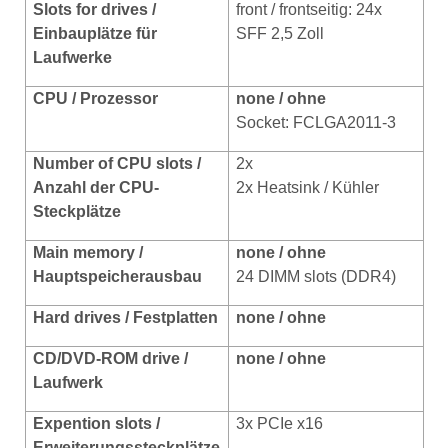
Slots for drives /
front / frontseitig: 24x
Einbauplätze für
SFF 2,5 Zoll
Laufwerke
CPU / Prozessor
none / ohne
Socket: FCLGA2011-3
Number of CPU slots /
2x
Anzahl der CPU-
2x Heatsink / Kühler
Steckplätze
Main memory /
none / ohne
Hauptspeicherausbau
24 DIMM slots (DDR4)
Hard drives
/ Festplatten
none / ohne
CD/DVD-ROM drive /
none / ohne
Laufwerk
Expention slots /
3x PCIe x16
Erweiterungssteckplätze