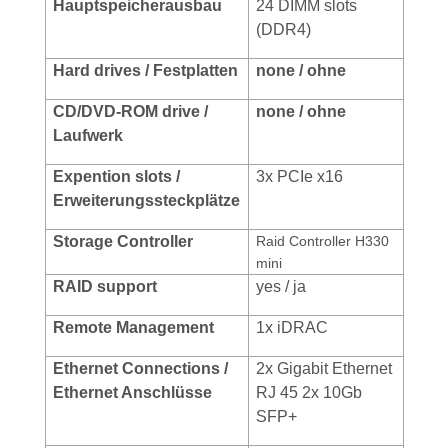
Hauptspeicherausbau
24 DIMM slots
(DDR4)
Hard drives
/ Festplatten
none / ohne
CD/DVD-ROM drive /
none / ohne
Laufwerk
Expention slots /
3x PCIe x16
Erweiterungssteckplätze
Storage Controller
Raid Controller H330
mini
RAID support
yes / ja
Remote Management
1x iDRAC
Ethernet
Connections /
2x Gigabit Ethernet
Ethernet Anschlüsse
RJ 45 2x 10Gb
SFP+