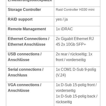
Storage Controller
Raid Controller H330 mini
RAID support
yes / ja
Remote Management
1x iDRAC
Ethernet
Connections /
2x Gigabit Ethernet RJ
Ethernet Anschlüsse
45 2x 10Gb SFP+
USB conn
ections /
2x rear / rückseitig; 1x
Anschlüsse
front / vorderseitig
Serial connections /
1x COM1 D-Sub 9-polig
Anschluss
(V.24)
VGA connections /
1x D-Sub 15-polig front /
Anschlüsse
vorderseitig
1x D-Sub 15-polig back /
rückseitig