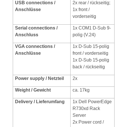
USB conn
ections /
2x rear / rückseitig;
Anschlüsse
1x front /
vorderseitig
Serial connections /
1x COM1 D-Sub 9-
Anschluss
polig (V.24)
VGA connections /
1x D-Sub 15-polig
Anschlüsse
front / vorderseitig
1x D-Sub 15-polig
back / rückseitig
Power supply / Netzteil
2x
Weight / Gewicht
ca. 17kg
Delivery / Lieferumfang
1x Dell PowerEdge
R730xd Rack
Server
2x Power cord /