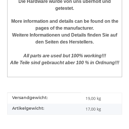
Die Hardware wurde von uns überholt und
getestet.
More
information
and
details
can be found on
the
pages of the manufacturer
.
Weitere Informationen und Details finden Sie auf
den Seiten des Herstellers.
All parts are used but 100% working!!!
Alle Teile sind gebraucht aber 100 % in Ordnung!!!
Produkteigenschaft
Wert
Versandgewicht:
19,00 kg
Artikelgewicht:
17,00
kg