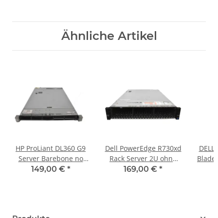
Ähnliche Artikel
HP ProLiant DL360 G9
Dell PowerEdge R730xd
DELL
Server Barebone no
Rack Server 2U ohne
Blade
CPU & RAM 2x Kühler
CPU mit 2x Kühler
DDR4
149,00 €
*
169,00 €
*
ohne RAID Controller
ohne RAM 24x SFF 2.5"
4x 
10x SFF 2.5"