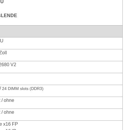
PU
TBLENDE
2U
Zoll
2680 V2
/
24 DIMM slots (DDR3)
 / ohne
 / ohne
e x16 FP