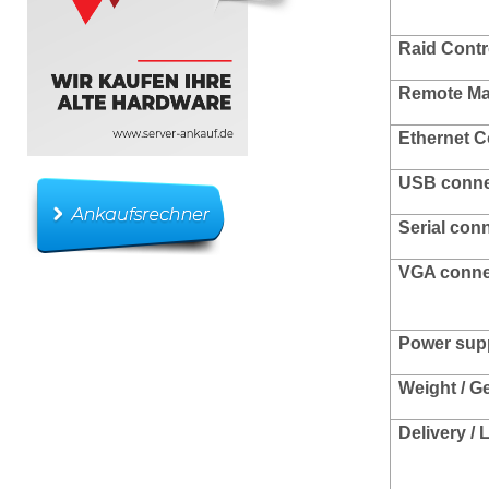
Raid Contr
Remote M
Ethernet
C
USB conn
Serial con
VGA conne
Power suppl
Weight / G
Delivery /