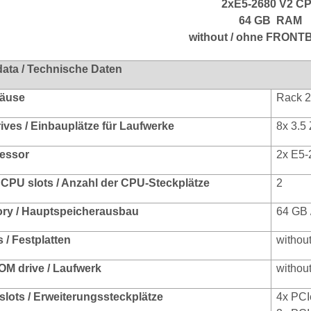
2xE5-2680 V2 C
64 GB RAM
without / ohne FRON
data / Technische Daten
häuse
Rack 
rives / Einbauplätze für Laufwerke
8x 3.5 
zessor
2x E5-
CPU slots / Anzahl der CPU-Steckplätze
2
ry / Hauptspeicherausbau
64 GB 
 / Festplatten
without
M drive / Laufwerk
without
slots / Erweiterungssteckplätze
4x PCI