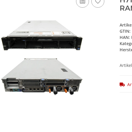
RA
Artik
GTIN:
HAN:
Kateg
Herste
Artike
Ar