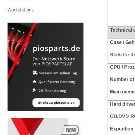
Workstations
Technical 
Case / Ge
Slots for d
CPU / Pro
Number of 
Main memo
Hard drives
CD/DVD-RO
Expention 