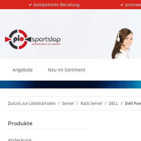
✔ kompetente Beratung
✔ preiswe
Angebote
Neu im Sortiment
Zurück zur Liste
Startseite
Server
Rack Server
DELL
Dell Po
Produkte
Abdeckung