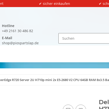
rt
✔ sicher einkaufen
✔ sch
Hotline
+49 2161 30 486 82
E-Mail
shop@piospartslap.de
werEdge R720 Server 2U H710p mini 2x E5-2680 V2 CPU 64GB RAM 8x3.5 B
Del
H71