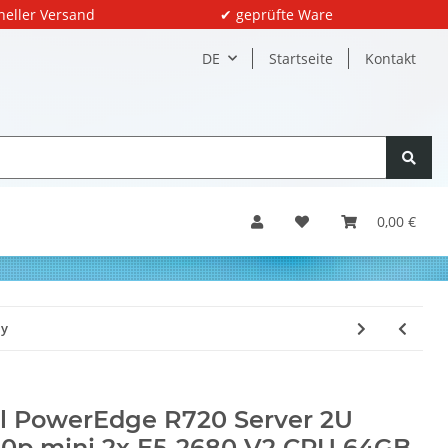
neller Versand
✔ geprüfte Ware
DE
Startseite
Kontakt
0,00 €
ay
l PowerEdge R720 Server 2U
0p mini 2x E5-2680 V2 CPU 64GB