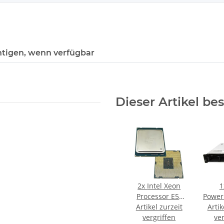
tigen, wenn verfügbar
Dieser Artikel be
2x
Intel Xeon
Processor E5-
Power
2680 v2 25MB
Artikel zurzeit
Serve
Artik
SmartCache
vergriffen
H710 
ve