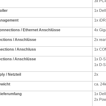
3x PCI
oller
1x Del
anagement
1x iD
onnections / Ethernet Anschlüsse
4x Gig
ections / Anschlüsse
2x rear
nections / Anschluss
1x COM
ctions / Anschlüsse
1x D-Su
1x D-Su
y / Netzteil
2x
ewicht
ca. 24
 Lieferumfang
1x Del
2x Pow