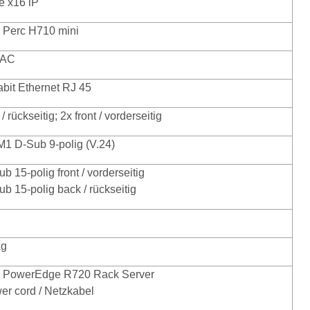
e x16 lP
l Perc H710 mini
RAC
abit Ethernet RJ 45
 / rückseitig; 2x front / vorderseitig
1 D-Sub 9-polig (V.24)
b 15-polig front / vorderseitig
b 15-polig back / rückseitig
kg
l PowerEdge R720 Rack Server
er cord / Netzkabel