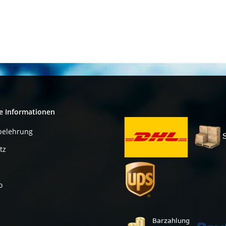
2.8GHz TenCore
FC LGA 2011
SR1A6
e Informationen
belehrung
tz
o