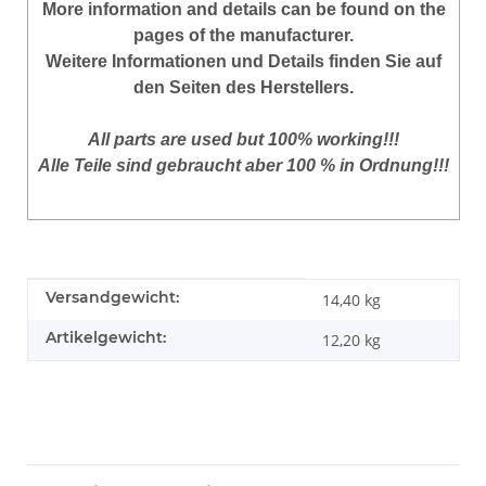
More
information
and
details
can be found on
the
pages of the manufacturer
.
Weitere Informationen und Details finden Sie auf
den Seiten des Herstellers.
All parts are used but 100% working!!!
Alle Teile sind gebraucht aber 100 % in Ordnung!!!
Produkteigenschaft
Wert
Versandgewicht:
14,40 kg
Artikelgewicht:
12,20
kg