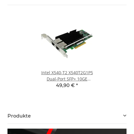
Intel X540-T2 X540T2G1P5
Dual-Port SFP+ 10GE
Network Adapter PCIe x8
49,90 €
*
FP
Produkte