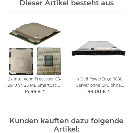
Dieser Artikel besteht aus
2x
Intel Xeon Processor E5-
1x
Dell PowerEdge R630
2640 V4 25 MB SmartCache
Server ohne CPU ohne
2.40 GHz 10-Core
DDR4 RAM 2x Kühler 8x
14,99 €
*
99,00 €
*
FCLGA2011-3 SR2NZ
SFF 2.5" PERC H330 mini
Kunden kauften dazu folgende
Artikel: