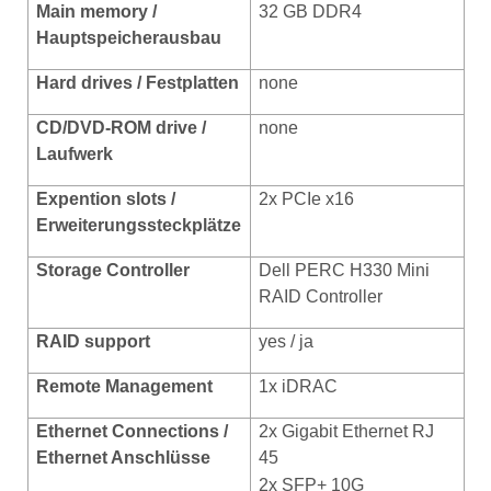
Main memory /
32 GB DDR4
Hauptspeicherausbau
Hard drives / Festplatten
none
CD/DVD-ROM drive /
none
Laufwerk
Expention slots /
2x PCIe x16
Erweiterungssteckplätze
Storage Controller
Dell PERC H330 Mini
RAID Controller
RAID support
yes / ja
Remote Management
1x iDRAC
Ethernet
Connections /
2x Gigabit Ethernet RJ
Ethernet Anschlüsse
45
2x SFP+ 10G