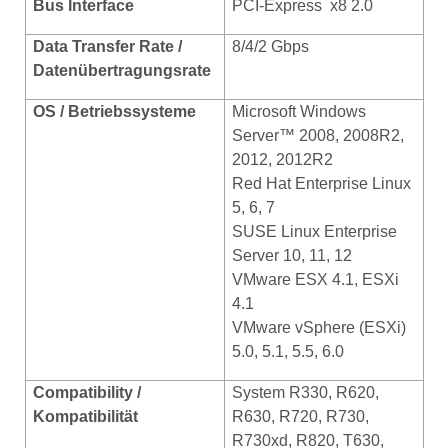
Bus I
nterface
PCI-Express
x8 2.0
Data Transfer Rate /
8/4/2 Gbps
Datenübertragungsrate
OS / Betriebssysteme
Microsoft Windows
Server™ 2008, 2008R2,
2012, 2012R2
Red Hat Enterprise Linux
5, 6, 7
SUSE Linux Enterprise
Server 10, 11, 12
VMware ESX 4.1, ESXi
4.1
VMware vSphere (ESXi)
5.0, 5.1, 5.5, 6.0
Compatibility /
System R330, R620,
Kompatibilität
R630, R720, R730,
R730xd, R820, T630,