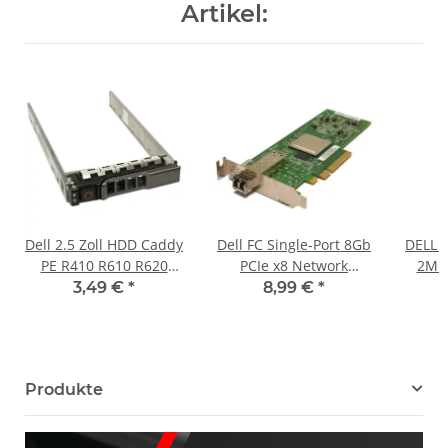
Artikel:
Dell 2.5 Zoll HDD Caddy
Dell FC Single-Port 8Gb
DELL 
PE R410 R610 R620
PCIe x8 Network
2M 
R720 R710 G176J
Adapter 0W62DW
OM4, 
3,49 €
*
8,99 €
*
G281D KG7NR Y961D
05VR2M QLogic
C
3R81M 0XN394
QLE2560L + SFP LP
Produkte