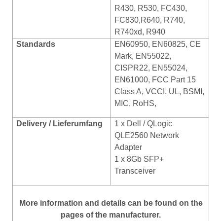
R430, R530, FC430,
FC830,R640, R740,
R740xd, R940
Standards
EN60950, EN60825, CE
Mark, EN55022,
CISPR22, EN55024,
EN61000, FCC Part 15
Class A, VCCI, UL, BSMI,
MIC, RoHS,
Delivery / Lieferumfang
1 x Dell / QLogic
QLE2560 Network
Adapter
1 x 8Gb SFP+
Transceiver
More information and details can be found on the
pages of the manufacturer.