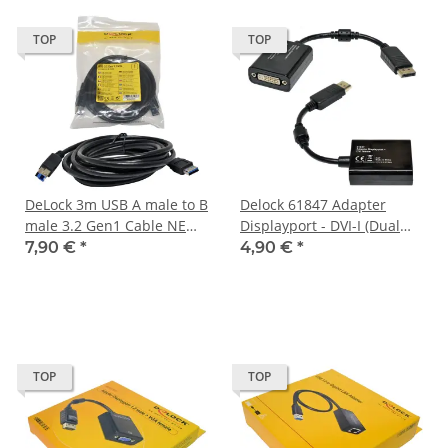
TOP
TOP
DeLock 3m USB A male to B
Delock 61847 Adapter
male 3.2 Gen1 Cable NEW
Displayport - DVI-I (Dual
NEU
link) female
7,90 €
*
4,90 €
*
TOP
TOP