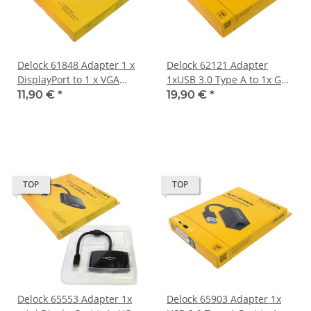
Delock 61848 Adapter 1 x
Delock 62121 Adapter
DisplayPort to 1 x VGA
1xUSB 3.0 Type A to 1x GbE
15Pin Buchse ca. 12 cm
LAN RJ-45 Cable 50cm + CD
11,90 €
*
19,90 €
*
Cable NEW
NEW
TOP
TOP
Delock 65553 Adapter 1x
Delock 65903 Adapter 1x