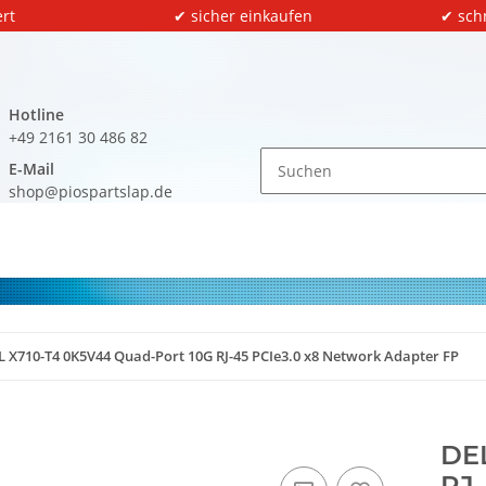
rt
✔ sicher einkaufen
✔ sch
Hotline
+49 2161 30 486 82
E-Mail
shop@piospartslap.de
L X710-T4 0K5V44 Quad-Port 10G RJ-45 PCIe3.0 x8 Network Adapter FP
DEL
RJ-