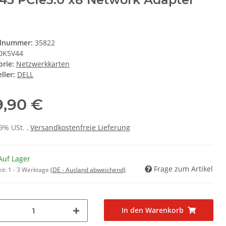
elnummer:
35822
0K5V44
orie:
Netzwerkkarten
ller:
DELL
9,90 €
19% USt. ,
Versandkostenfreie Lieferung
Auf Lager
Frage zum Artikel
it:
1 - 3 Werktage
(DE - Ausland abweichend)
In den Warenkorb