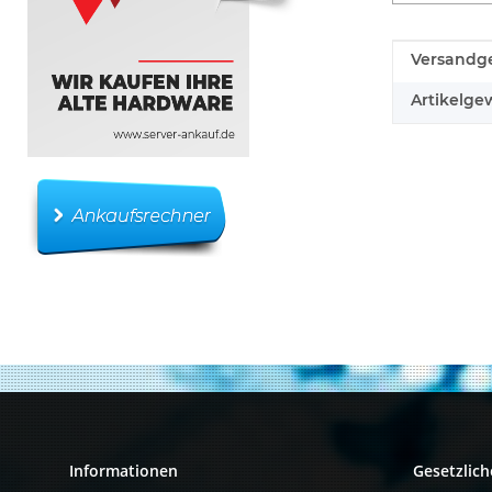
Produkteig
Wert
Versandge
Artikelgew
Informationen
Gesetzlich