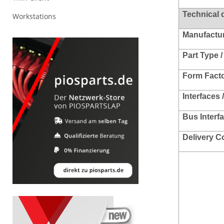
Technical 
Workstations
Manufacture
Part Type /
Form Facto
Interfaces 
Bus Interf
Delivery C