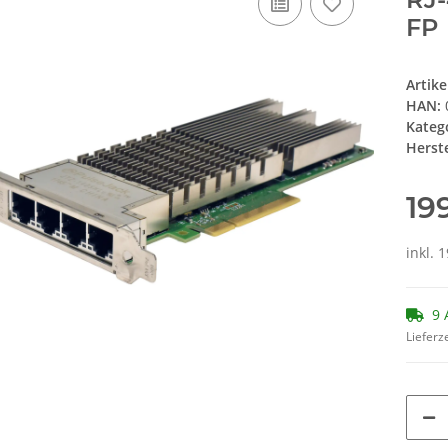
FP
Artik
HAN:
Kateg
Herste
19
inkl. 
9 
Lieferze
Loading...