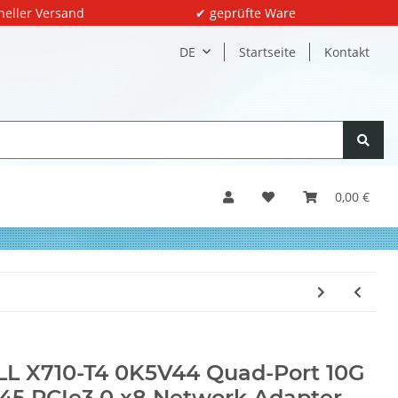
neller Versand
✔ geprüfte Ware
DE
Startseite
Kontakt
0,00 €
L X710-T4 0K5V44 Quad-Port 10G
45 PCIe3.0 x8 Network Adapter