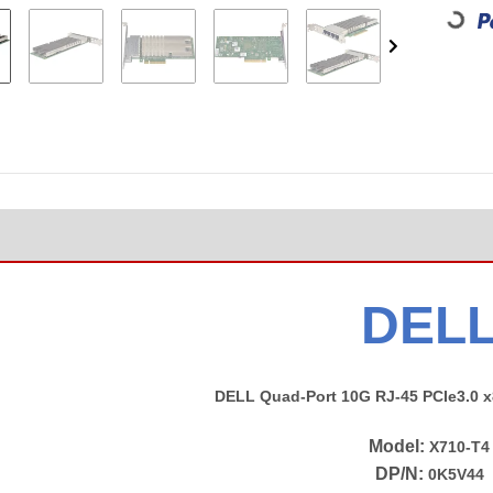
DEL
DELL Quad-Port 10G RJ-45 PCIe3.0 x
Model:
X710-T4
DP/N:
0K5V44