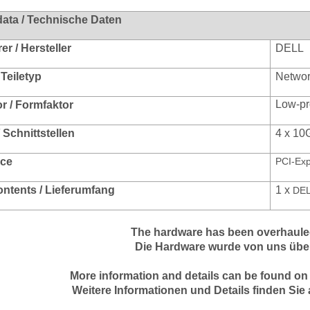
data / Technische Daten
r / Hersteller
DELL
 Teiletyp
Networ
Low-pro
r / Formfaktor
/ Schnittstellen
4 x 10
ace
PCI-Exp
ontents / Lieferumfang
1 x
DEL
The hardware has been overhauled
Die Hardware wurde von uns über
More information and details can be found on
Weitere Informationen und Details finden Sie 