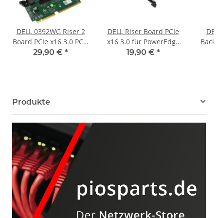
DELL 0392WG Riser 2
DELL Riser Board PCIe
DEL
Board PCIe x16 3.0 PCIe
x16 3.0 für PowerEdge
Backp
x8 für PowerEdge R730
R620 Server 0WPX19
Powe
29,90 €
*
19,90 €
*
R730xd Server
Produkte