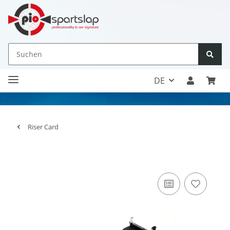
DE
Riser Card