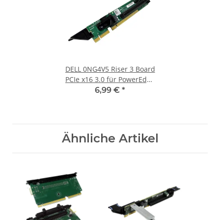
DELL 0NG4V5 Riser 3 Board
PCIe x16 3.0 für PowerEdge
R630 Server
6,99 €
*
Ähnliche Artikel