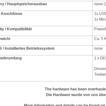
ry / Hauptspeicherausbau
none (
 / Anschlüsse
1x USB 
1x Mic
ty / Kompatibilität
Power
ewicht
Ca. 5 
S / Installiertes Betriebssystem
none
 Lieferumfang
1 x
DEL
Driver
Treibe
The hardware has been overhauled
Die Hardware wurde von uns über
More information and details can be found on