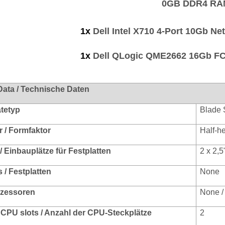
0GB DDR4 RA
1x
Dell Intel X710 4-Port 10Gb N
1x
Dell QLogic QME2662 16Gb FC
Data / Technische Daten
ätetyp
Blade 
r / Formfaktor
Half-h
/ Einbauplätze für Festplatten
2 x 2,5
 / Festplatten
None
ozessoren
None /
CPU slots / Anzahl der CPU-Steckplätze
2