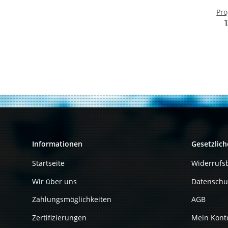
Pro
S
SP
Se
w
Informationen
Gesetzlich
Startseite
Widerrufs
Wir über uns
Datenschu
Zahlungsmöglichkeiten
AGB
Zertifizierungen
Mein Kont