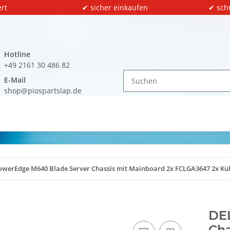
rt
✔ sicher einkaufen
✔ sch
Hotline
+49 2161 30 486 82
E-Mail
shop@piospartslap.de
owerEdge M640 Blade Server Chassis mit Mainboard 2x FCLGA3647 2x Kü
DE
Cha