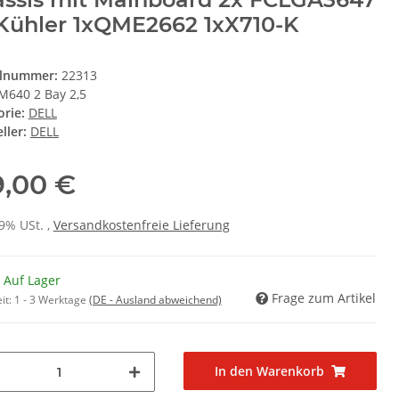
Kühler 1xQME2662 1xX710-K
elnummer:
22313
M640 2 Bay 2,5
orie:
DELL
ller:
DELL
9,00 €
19% USt. ,
Versandkostenfreie Lieferung
 Auf Lager
Frage zum Artikel
it:
1 - 3 Werktage
(DE - Ausland abweichend)
In den Warenkorb