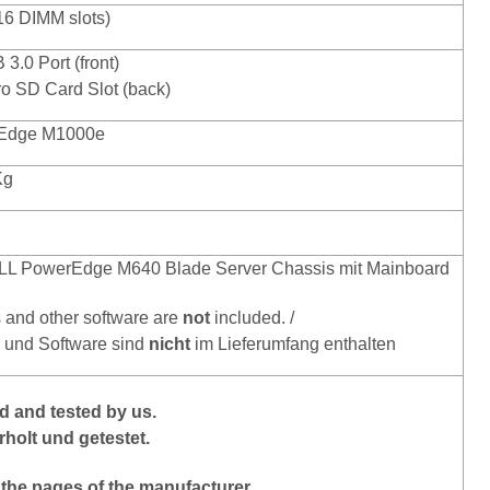
16 DIMM slots)
3.0 Port (front)
ro SD Card Slot (back)
Edge M1000e
Kg
L PowerEdge M640 Blade Server Chassis mit Mainboard
s and other software are
not
included. /
r und Software sind
nicht
im Lieferumfang enthalten
 and tested by us.
holt und getestet.
 the pages of the manufacturer.