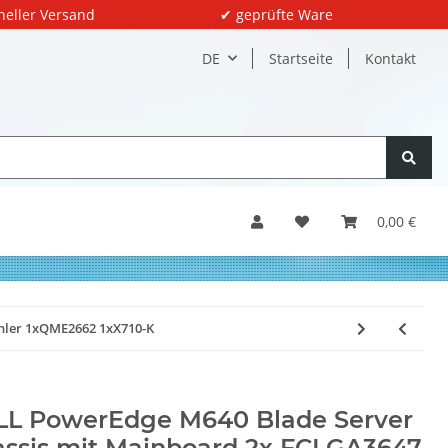
neller Versand
✔ geprüfte Ware
DE
Startseite
Kontakt
0,00 €
hler 1xQME2662 1xX710-K
LL PowerEdge M640 Blade Server
ssis mit Mainboard 2x FCLGA3647