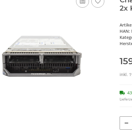
2x 
Artik
HAN:
Kateg
Herste
15
inkl. 
43
Lieferze