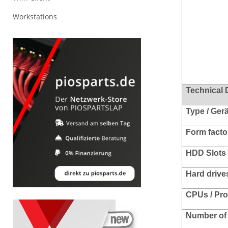
Workstations
Technical 
Type / Ger
Form facto
HDD Slots 
Hard drives
CPUs / Pr
Number of 