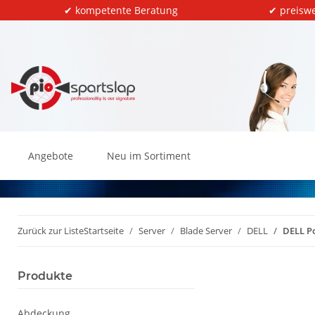
✔ kompetente Beratung
✔ preiswe
Angebote
Neu im Sortiment
Zurück zur Liste
Startseite
Server
Blade Server
DELL
DELL P
Produkte
Abdeckung