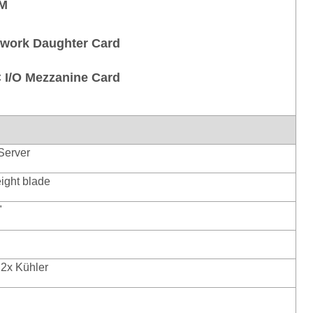
M
etwork Daughter Card
 I/O Mezzanine Card
Server
eight blade
"
 2x Kühler