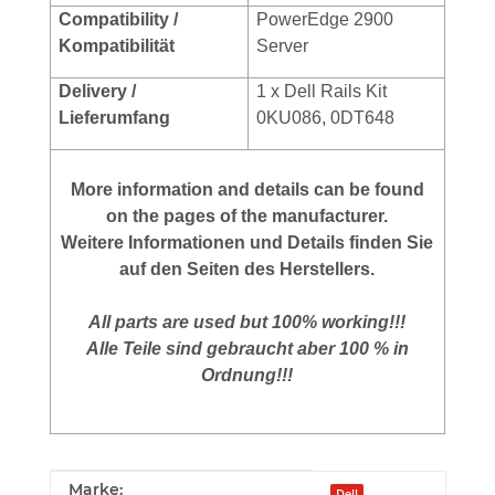
Compatibility /
PowerEdge 2900
Kompatibilitä
t
Server
Delivery /
1 x Dell Rails Kit
Lieferumfang
0KU086, 0DT648
More information and details can be found
on the pages of the manufacturer.
Weitere Informationen und Details finden Sie
auf den Seiten des Herstellers.
All parts are used but 100% working!!!
Alle Teile sind gebraucht aber 100 % in
Ordnung!!!
Produkteigenschaft
Wert
Marke:
Dell