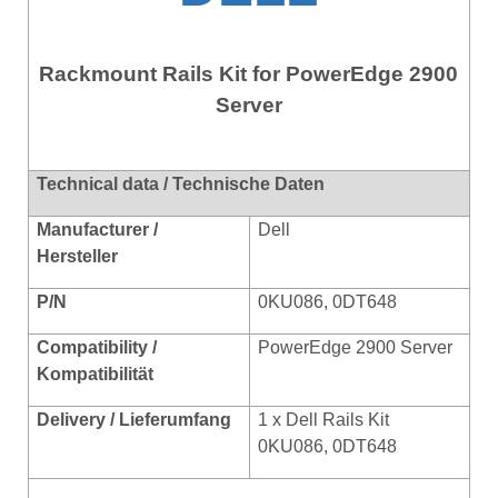
Rackmount Rails Kit for PowerEdge 2900
Server
Technical data / Technische Daten
Manufacturer /
Dell
Hersteller
P/N
0KU086, 0DT648
Compatibility /
PowerEdge 2900 Server
Kompatibilitä
t
Delivery / Lieferumfang
1 x Dell Rails Kit
0KU086, 0DT648