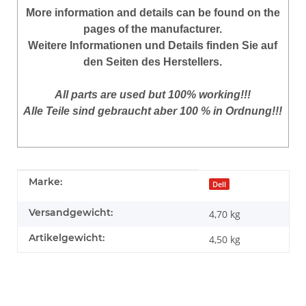
More information and details can be found on the
pages of the manufacturer.
Weitere Informationen und Details finden Sie auf
den Seiten des Herstellers.
All parts are used but 100% working!!!
Alle Teile sind gebraucht aber 100 % in Ordnung!!!
Produkteigenschaft
Wert
Marke:
Dell
Versandgewicht:
4,70 kg
Artikelgewicht:
4,50
kg