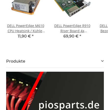
DELL PowerEdge M610
DELL PowerEdge R910
DELL 
CPU Heatsink / Kühler
Riser Board 4x
Bezel
DP/N 0P985H
Ethernet, 2x USB Ports
0X
11,90 €
*
69,90 €
*
+SD-Card Reader
0Y950P
Produkte