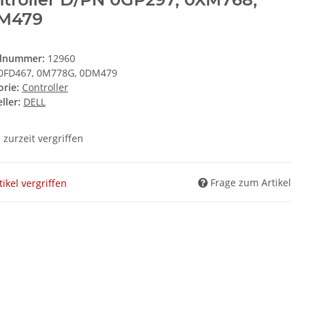
M479
elnummer:
12960
0FD467, 0M778G, 0DM479
orie:
Controller
ller:
DELL
l zurzeit vergriffen
Frage zum Artikel
tikel vergriffen