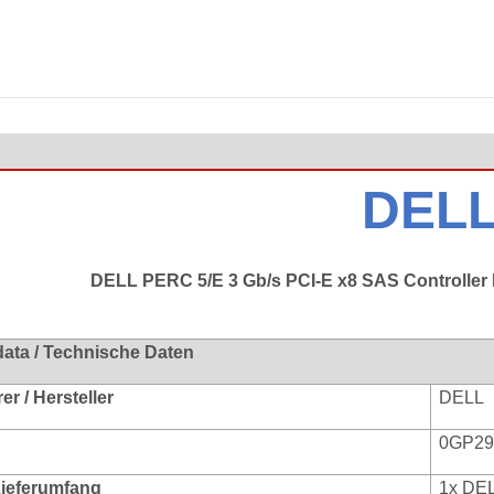
DEL
DELL PERC 5/E 3 Gb/s PCI-E x8 SAS Controlle
data / Technische Daten
r / Hersteller
DELL
0GP29
 Lieferumfang
1x DE