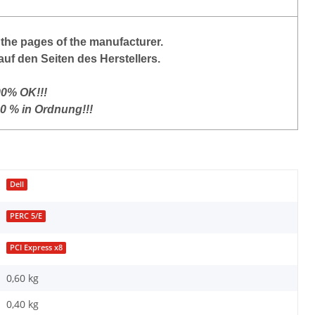
the pages of the manufacturer.
auf den Seiten des Herstellers.
00% OK!!!
00 % in Ordnung!!!
Dell
PERC 5/E
PCI Express x8
0,60 kg
0,40
kg