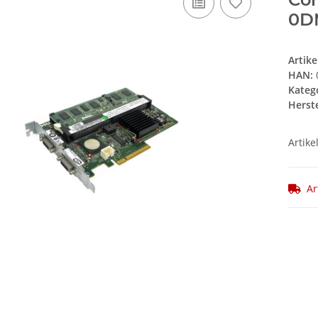
0D
Artik
HAN:
Kateg
Herste
Artike
Ar