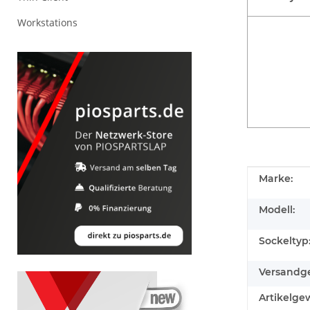
Workstations
Produkteig
Wert
Marke:
Modell:
Sockeltyp
Versandge
Artikelgew