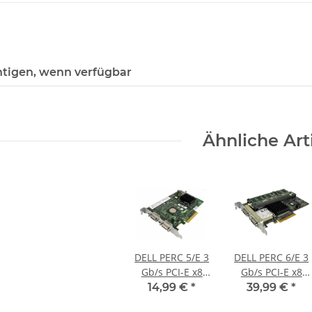
tigen, wenn verfügbar
Ähnliche Art
DELL PERC 5/E 3
DELL PERC 6/E 3
Gb/s PCI-E x8
Gb/s PCI-E x8
SAS Controller
SAS RAID
14,99 €
*
39,99 €
*
Dell P/N:
Controller