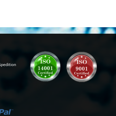
Server Adapter
PEG6BPi6FC-SD