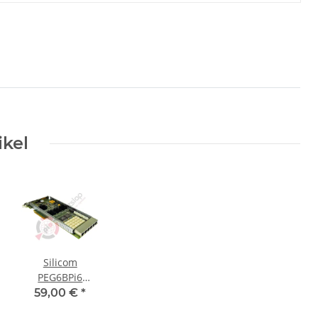
ikel
Silicom
PEG6BPi6
Gigabit Ethernet
59,00 €
*
PCIe x8 Bypass