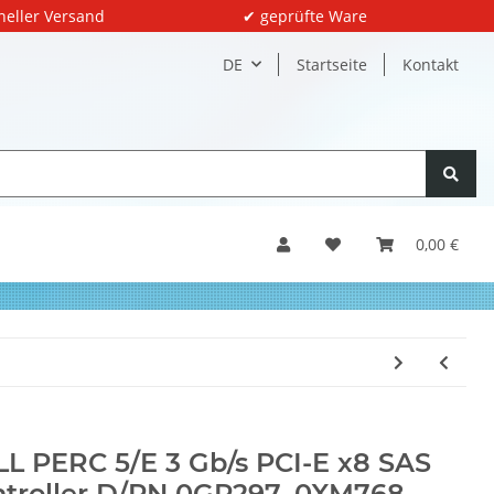
neller Versand
✔ geprüfte Ware
DE
Startseite
Kontakt
0,00 €
L PERC 5/E 3 Gb/s PCI-E x8 SAS
troller D/PN 0GP297, 0XM768,