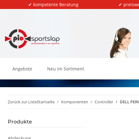
✔ kompetente Beratung
✔ preiswe
Angebote
Neu im Sortiment
Zurück zur Liste
Startseite
Komponenten
Controller
DELL PERC
Produkte
Abdeckung