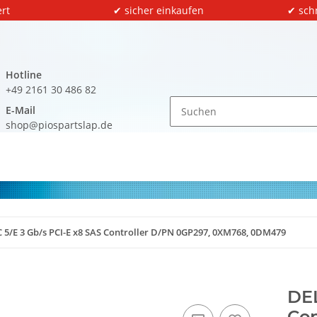
rt
✔ sicher einkaufen
✔ sch
Hotline
+49 2161 30 486 82
E-Mail
shop@piospartslap.de
 5/E 3 Gb/s PCI-E x8 SAS Controller D/PN 0GP297, 0XM768, 0DM479
DEL
Con