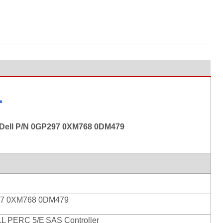
L
r Dell P/N 0GP297 0XM768 0DM479
7 0XM768 0DM479
LL PERC 5/E
SAS Controller