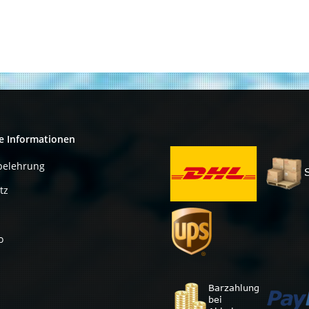
0FD467, 0M778G
0J155F 0FY374
0PR174 0F989F
e Informationen
belehrung
tz
o