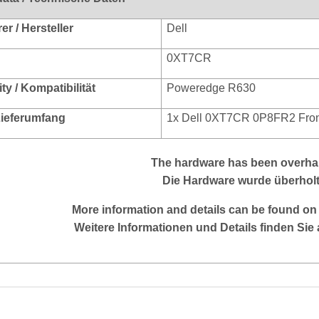
r / Hersteller
Dell
0XT7CR
ity / Kompat
ibilität
Poweredge R630
 Lieferumfang
1x Dell 0XT7CR 0P8FR2 Front
The hardware has been overhau
Die Hardware wurde überholt
More information and details can be found on
Weitere Informationen und Details finden Sie 
enschaft