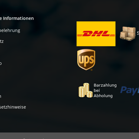
e Informationen
belehrung
tz
o
m
setzhinweise