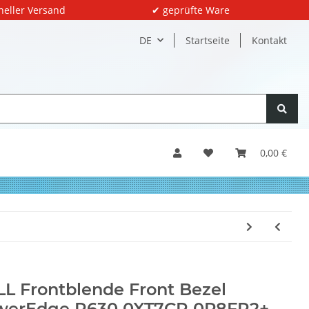
neller Versand
✔ geprüfte Ware
DE
Startseite
Kontakt
0,00 €
L Frontblende Front Bezel
werEdge R630 0XT7CR 0P8FR2+