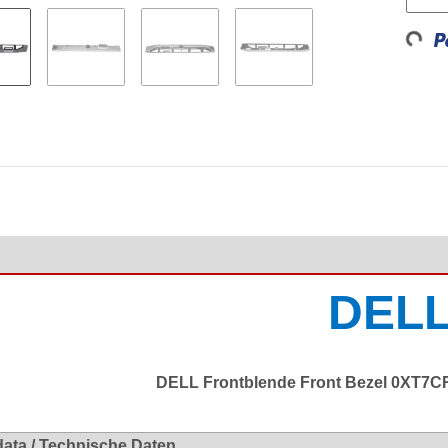
Loading...
DEL
DELL Frontblende Front Bezel 0XT7C
data / Technische Daten