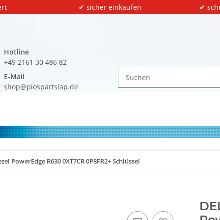
rt
✔ sicher einkaufen
✔ sch
Hotline
+49 2161 30 486 82
E-Mail
shop@piospartslap.de
ezel PowerEdge R630 0XT7CR 0P8FR2+ Schlüssel
DEL
Po