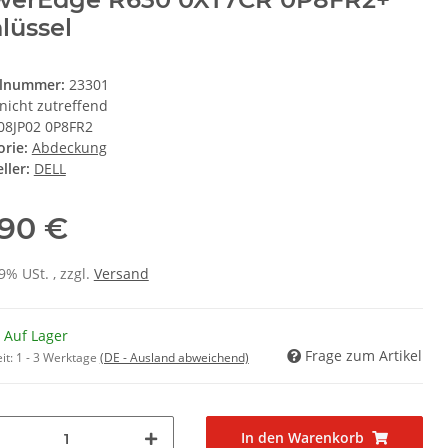
lüssel
elnummer:
23301
nicht zutreffend
08JP02 0P8FR2
orie:
Abdeckung
ller:
DELL
,90 €
19% USt. , zzgl.
Versand
 Auf Lager
Frage zum Artikel
it:
1 - 3 Werktage
(DE - Ausland abweichend)
In den Warenkorb