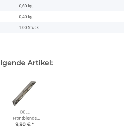
0,60 kg
0,40
kg
1,00 Stück
gende Artikel:
DELL
Frontblende
Front Bezel
9,90 €
*
R720 R720xd