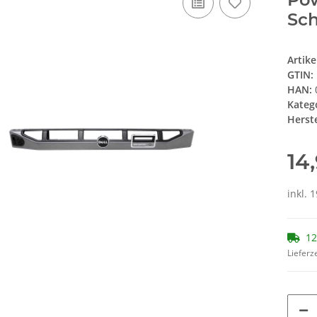
Sch
Artik
GTIN:
HAN:
Kateg
Herste
14
inkl. 
12
Lieferze