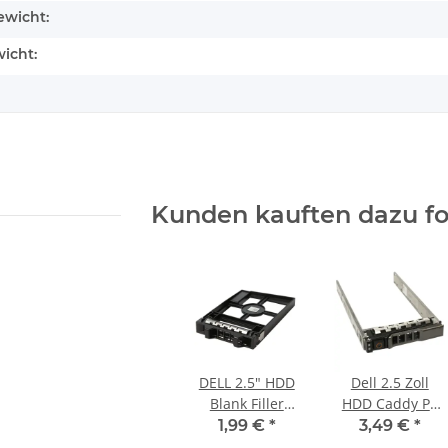
wicht:
icht:
Kunden kauften dazu fol
DELL 2.5" HDD
Dell 2.5 Zoll
Blank Filler
HDD Caddy PE
Caddy R-T-Serie
R410 R610 R620
1,99 €
*
3,49 €
*
0TW13J TW13J
R720 R710