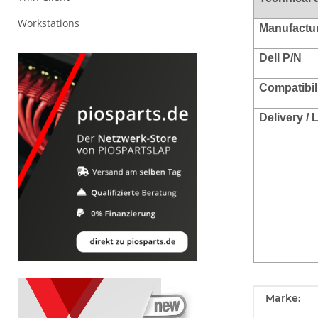
Workstations
Manufacture
Dell P/N
Compatibil
Delivery /
Produkteig
Wert
Marke: