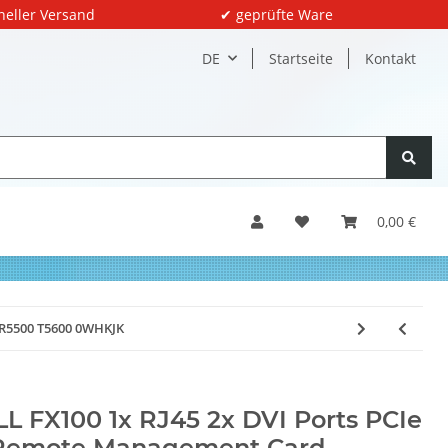
neller Versand
✔ geprüfte Ware
DE
Startseite
Kontakt
0,00 €
 R5500 T5600 0WHKJK
L FX100 1x RJ45 2x DVI Ports PCIe
 Remote Management Card