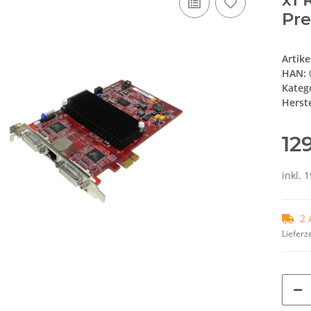
Pr
Artik
HAN:
Kateg
Herste
12
inkl. 
2 
Lieferze