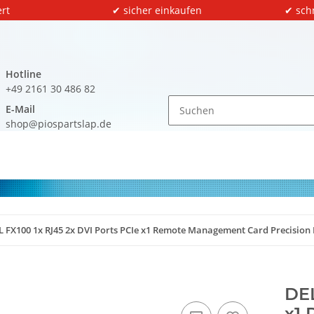
rt
✔ sicher einkaufen
✔ sch
Hotline
+49 2161 30 486 82
E-Mail
shop@piospartslap.de
L FX100 1x RJ45 2x DVI Ports PCIe x1 Remote Management Card Precision
DEL
x1