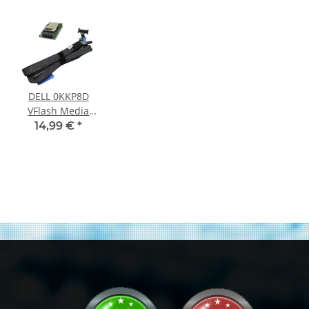
DELL 0KKP8D
VFlash Media
Reader + Kabel
14,99 €
*
0GHH67
PowerEdge R720
R720xd