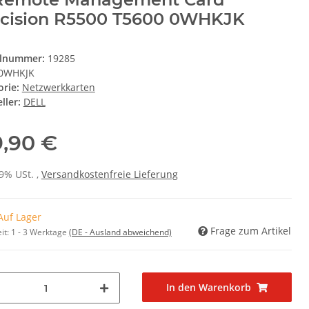
ecision R5500 T5600 0WHKJK
elnummer:
19285
0WHKJK
orie:
Netzwerkkarten
ller:
DELL
9,90 €
19% USt. ,
Versandkostenfreie Lieferung
Auf Lager
Frage zum Artikel
it:
1 - 3 Werktage
(DE - Ausland abweichend)
In den Warenkorb