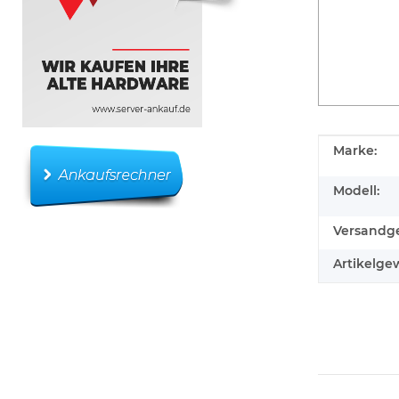
Produkteig
Wert
Marke:
Modell:
Versandge
Artikelgew