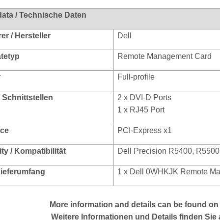
data / Technische Daten
r / Hersteller
Dell
ätetyp
Remote Management Card
r
Full-profile
/ Schnittstellen
2 x DVI-D Ports
1 x RJ45 Port
ace
PCI-Express x1
ty / Kompatibilität
Dell Precision R5400, R550
 Lieferumfang
1 x Dell 0WHKJK Remote M
More
information and details can be found on 
Weitere Informationen und Details finden Sie 