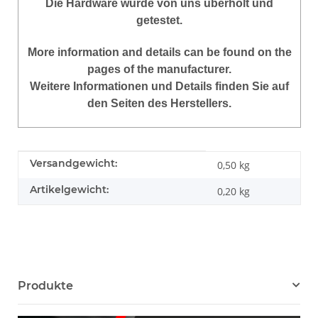
Die Hardware wurde von uns überholt und
getestet.
More
information
and
details
can be found on
the
pages of the manufacturer
.
Weitere Informationen und Details finden Sie auf
den Seiten des Herstellers.
Produkteigenschaft
Wert
Versandgewicht:
0,50 kg
Artikelgewicht:
0,20
kg
Produkte