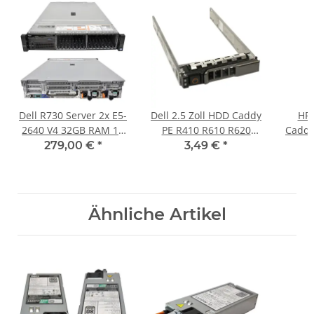
Dell R730 Server 2x E5-
Dell 2.5 Zoll HDD Caddy
HP
2640 V4 32GB RAM 16
PE R410 R610 R620
Caddy
Bay SFF 2,5" H730 mini
R720 R710 G176J
HP 6
279,00 €
*
3,49 €
*
4xSFP+
G281D KG7NR Y961D
BL4
3R81M 0XN394
BL6
DL3
DL38
Ähnliche Artikel
ML3