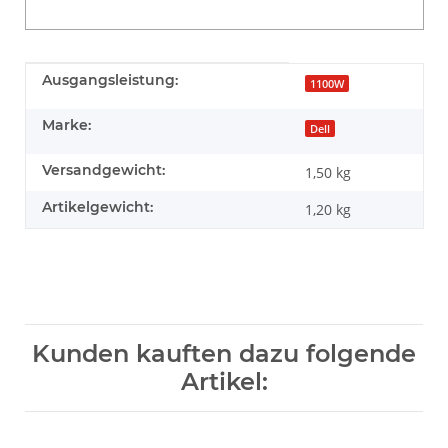
Produkteigenschaft
Wert
Ausgangsleistung:
1100W
Marke:
Dell
Versandgewicht:
1,50 kg
Artikelgewicht:
1,20
kg
Kunden kauften dazu folgende
Artikel: