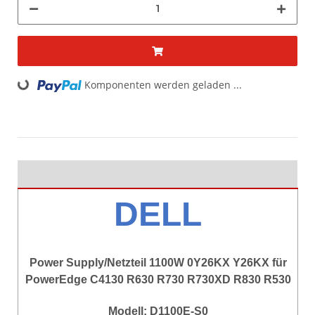
ding...
Komponenten werden geladen ...
DELL
Power Supply/Netzteil 1100W 0Y26KX Y26KX für
PowerEdge C4130 R630 R730 R730XD R830 R530
Modell: D1100E-S0