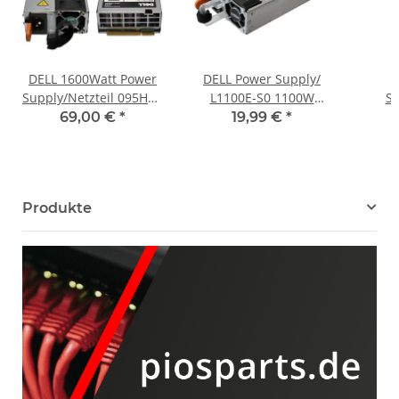
DELL 1600Watt Power
DELL Power Supply/
Supply/Netzteil 095HR5
L1100E-S0 1100W
Su
95HR5 für PowerEdge
PowerEdge R820 R920
L1
69,00 €
*
19,99 €
*
C4130 T630 R630 R730
0HT6GX 0GYH9V
Powe
R730XD R830 R530
0NTCWP
T7
Produkte