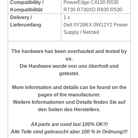
Compatibility /
PowerEdge C4130 R630
Kompatibilität
R730 R730XD R830 R530
Delivery /
1 x
Lieferumfang
Dell 0Y26KX 0W12Y2 Power
Supply / Netzteil
The hardware has been overhauled and tested by
us.
Die Hardware wurde
von uns überholt und
getestet.
More
information
and
details
can be found on
the
pages of the manufacturer
.
Weitere Informationen und Details finden Sie auf
den Seiten des Herstellers.
All parts are used but 100% OK!!!
Alle Teile sind gebraucht aber 100 % in Ordnung!!!