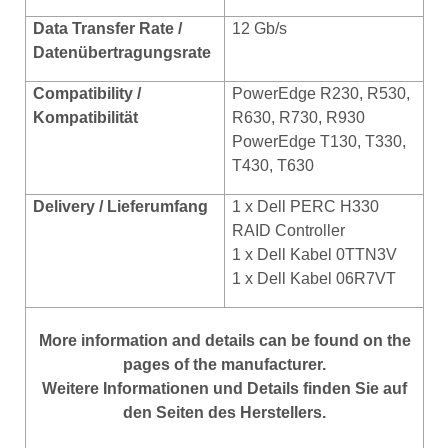
Data Transfer Rate /
12 Gb/s
Datenübertragungsrate
Compatibility /
PowerEdge R230, R530,
Kompatibilität
R630, R730, R930
PowerEdge T130, T330,
T430, T630
Delivery / Lieferumfang
1 x Dell PERC H330
RAID Controller
1 x Dell Kabel 0TTN3V
1 x Dell Kabel 06R7VT
More
information
and
details
can be found on
the
pages of the manufacturer
.
Weitere Informationen und Details finden Sie auf
den Seiten des Herstellers.