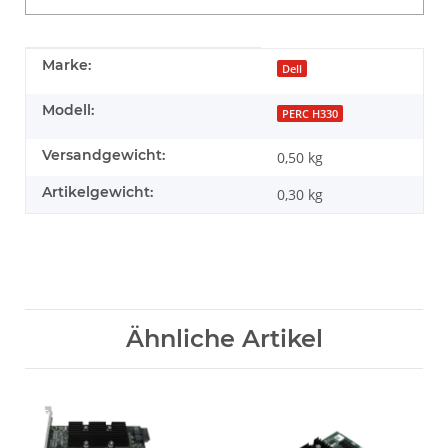
Produkteigenschaft
Wert
Marke:
Dell
Modell:
PERC H330
Versandgewicht:
0,50 kg
Artikelgewicht:
0,30
kg
Ähnliche Artikel