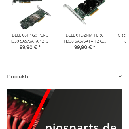
DELL 06H1G0 PERC
DELL 0TD2NM PERC
Cisc
H330 SAS/SATA 12 Gb
H330 SAS/SATA 12 Gb
8-
PCIe x8 RAID Controller
PCIe x8 RAID Controller
Contr
89,90 €
*
99,90 €
*
für R530 R630 R930 FP
für R230 R430 R930
74
Produkte