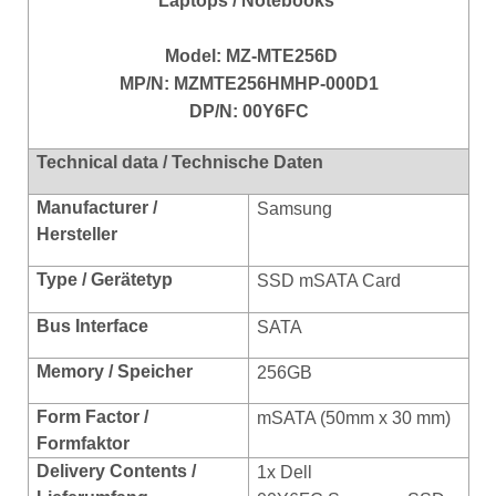
Laptops / Notebooks
Model:
MZ-MTE256D
MP/N:
MZMTE256HMHP-000D1
DP/N: 00Y6FC
Technical data / Technische Daten
Manufacturer /
Samsung
Hersteller
Type / Gerätetyp
SSD
mSATA Card
Bus Interface
SATA
Memory / Speicher
256GB
Form Factor /
mSATA (50mm x 30 mm)
Formfaktor
Delivery Contents /
1x Dell