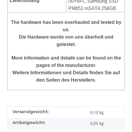
Lieferumfang
00Y6FC
Samsung SSD
PM851 mSATA 256GB
The hardware has been overhauled and tested by
us.
Die Hardware wurde von uns überholt und
getestet.
More information and details can be found on the
pages of the manufacturer.
Weitere Informationen und Details finden Sie auf
den Seiten des Herstellers.
Produkteigenschaft
Wert
Versandgewicht:
0,10 kg
Artikelgewicht:
0,05
kg