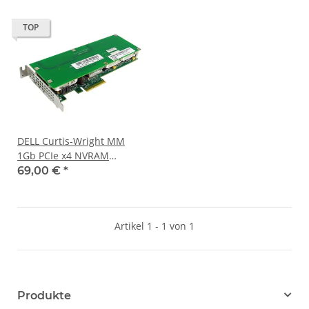
TOP
DELL Curtis-Wright MM
1Gb PCIe x4 NVRAM
Controller 5453/1G-F06A-
69,00 €
*
90 DP/N 0771NV
Artikel 1 - 1 von 1
Produkte