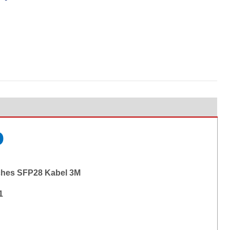
o
ches SFP28 Kabel 3M
1