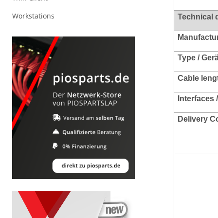
Workstations
Technical 
Manufacture
Type / Ger
Cable leng
Interfaces 
Delivery C