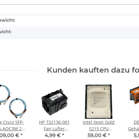
enschaft
wicht:
icht:
Kunden kauften dazu fol
 x Cisco SFP-
HP 732136-001
Intel Xeon Gold
DE
G-AOC3M 25G
Fan Lüfter
5215 CPU
Gehä
10-3228-01
ProLiant DL360p
Prozessor 2.50
Power
109,00 €
*
4,99 €
*
59,00 €
*
5