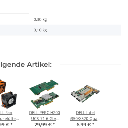
0,30 kg
0,10
kg
gende Artikel:
LL Fan
DELL PERC H200
DELL Intel
uselüfter
UCS-71 6 Gb/s
i350/X520 Quad-
Edge R720
PCIe x8 512MB
Port Network
,99 €
*
29,99 €
*
6,99 €
*