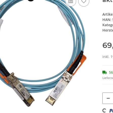
Artik
HAN:
Kateg
Herste
69
inkl. 
56
Lieferze
Loading...