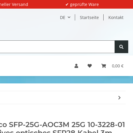
neller Versand
✔ geprüfte Ware
DE
Startseite
Kontakt
0,00 €
co SFP-25G-AOC3M 25G 10-3228-01
ives optisches SFP28 Kabel 3m