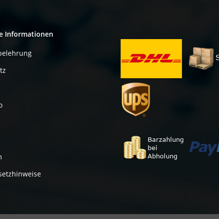
e Informationen
belehrung
tz
o
m
setzhinweise