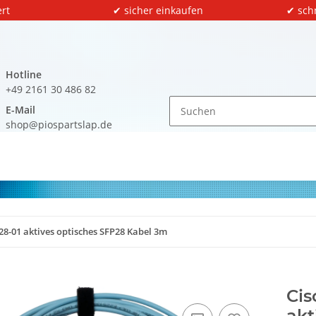
rt
✔ sicher einkaufen
✔ sch
Hotline
+49 2161 30 486 82
E-Mail
shop@piospartslap.de
8-01 aktives optisches SFP28 Kabel 3m
Cis
akt