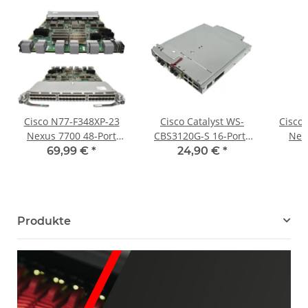
Cisco N77-F348XP-23
Cisco Catalyst WS-
Cisco
Nexus 7700 48-Port
CBS3120G-S 16-Ports
Nex
1/10 Gigabit Ethernet
Switch für HP
Fabri
69,99 €
*
24,90 €
*
FC Switch Modul F3
C3000/C7000 Blade
Series
System
Produkte