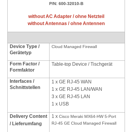
P/N: 600-32010-B
without AC Adapter / ohne Netzteil
without Antennas / ohne Antennen
Device Type /
Cloud Managed Firewall
Gerätetyp
Form Factor /
Table-top Device / Tischgerät
Formfaktor
Interfaces /
1 x GE RJ-45 WAN
Schnittstellen
1 x GE RJ-45 LAN/WAN
3 x GE RJ-45 LAN
1 x USB
Delivery Content
1 x
Cisco Meraki MX64-HW 5-Port
RJ-45 GE Cloud Managed Firewall
/ Lieferumfang