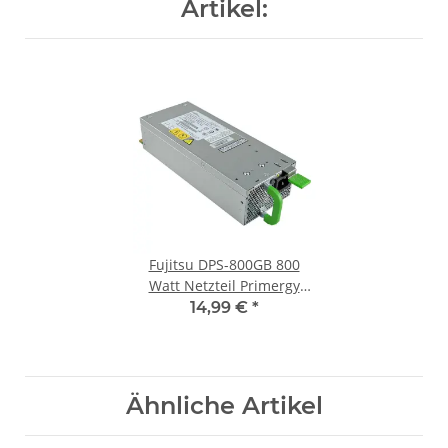
Artikel:
Fujitsu DPS-800GB 800
Watt Netzteil Primergy
RX300 S6 A3C40105779
14,99 €
*
A3C40090997
Ähnliche Artikel