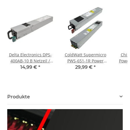
Delta Electronics DPS-
ColdWatt Supermicro
Chic
400AB-10 B Netzeil /
PWS-651-1R Power
Power
PSU 450W
Supply / Netzteil
160
14,99 €
*
29,99 €
*
CWA2-0650-10-SM01-
Pr
01 650W
Produkte