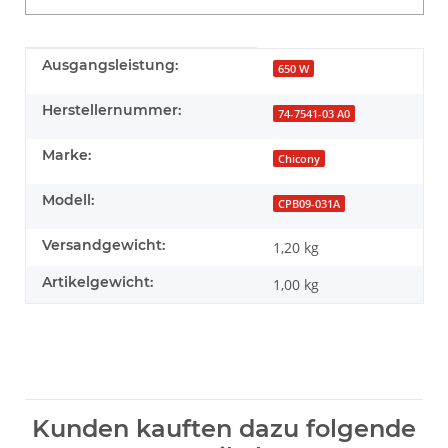
Produkteigenschaft
Wert
Ausgangsleistung:
650 W
Herstellernummer:
74-7541-03 A0
Marke:
Chicony
Modell:
CPB09-031A
Versandgewicht:
1,20 kg
Artikelgewicht:
1,00
kg
Kunden kauften dazu folgende