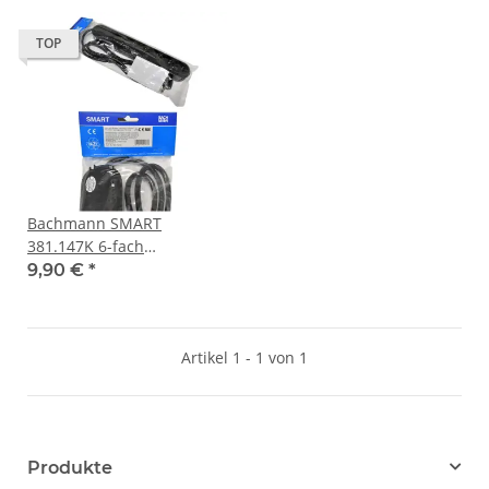
TOP
Bachmann SMART
381.147K 6-fach
Steckdosenleiste 1,5m
9,90 €
*
schwarz NEW NEU
Artikel 1 - 1 von 1
Produkte