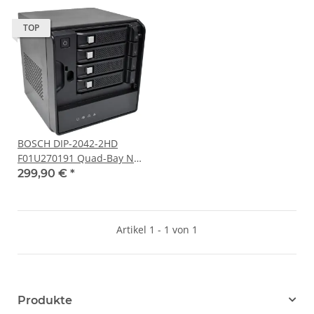
TOP
BOSCH DIP-2042-2HD
F01U270191 Quad-Bay NVR
for DIVAR IP 2000 +Caddys
299,90 €
*
Artikel 1 - 1 von 1
Produkte