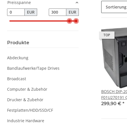
Preisspanne
Sortierung
EUR
EUR
TOP
Produkte
Abdeckung
Bandlaufwerke/Tape Drives
Broadcast
Computer & Zubehör
BOSCH DIP-2
F01U270191 
Drucker & Zubehör
DIVAR IP 200
299,90 €
*
Festplatten/HDD/SSD/CF
Industrie Hardware