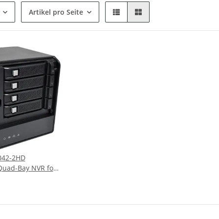
Artikel pro Seite
042-2HD
Quad-Bay NVR for
0 +Caddys