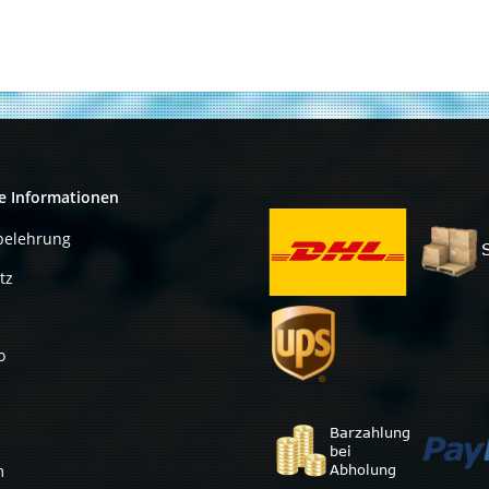
e Informationen
belehrung
tz
o
m