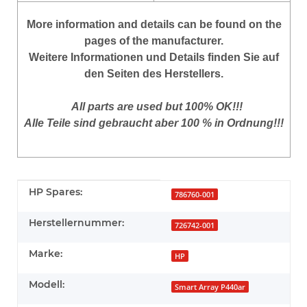
More
information
and
details
can be found on
the
pages of the manufacturer
.
Weitere Informationen und Details finden Sie auf
den Seiten des Herstellers.
All parts are used but 100% OK!!!
Alle Teile sind gebraucht aber 100 % in Ordnung!!!
Produkteigenschaft
Wert
HP Spares:
786760-001
Herstellernummer:
726742-001
Marke:
HP
Modell:
Smart Array P440ar