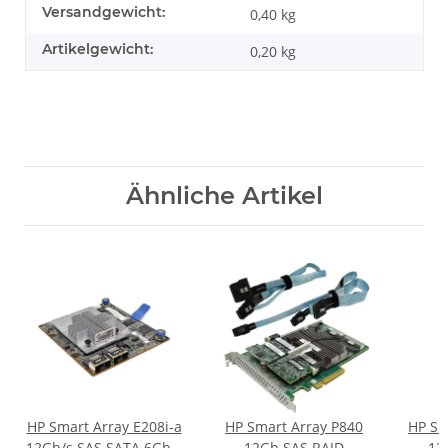
Versandgewicht:
0,40 kg
Artikelgewicht:
0,20
kg
Ähnliche Artikel
HP Smart Array E208i-a
HP Smart Array P840
HP Sm
12Gb/s SAS SATA 6Gb/s
12Gb SAS RAID
12