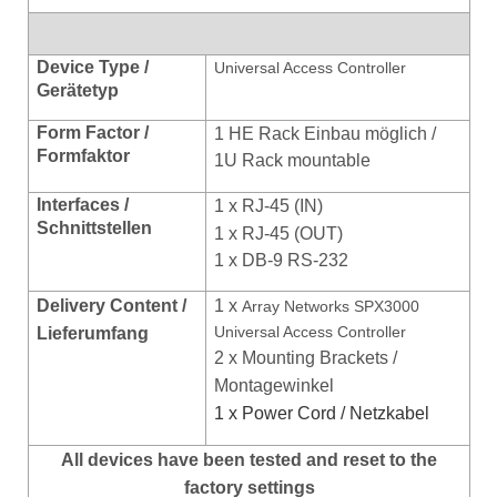
Device Type /
Universal Access Controller
Gerätetyp
Form Factor /
1 HE Rack Einbau möglich /
Formfaktor
1U Rack mountable
Interfaces /
1 x RJ-45 (IN)
Schnittstellen
1 x RJ-45 (OUT)
1 x DB-9 RS-232
Delivery Content /
1 x
Array Networks SPX3000
Universal Access Controller
Lieferumfang
2 x Mounting Brackets /
Montagewinkel
1 x Power Cord / Netzkabel
All devices have been tested and reset to the
factory settings