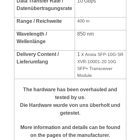
Data Transfer Rate /
10 Gbps
Datenübertragungsrate
Range / Reichweite
400 m
Wavelength /
850 nm
Wellenlänge
Delivery Content /
1 x
Arista SFP-10G-SR
Lieferumfang
XVR-10001-20 10G
SFP+ Transceiver
Module
The hardware has been overhauled and
tested by us.
Die Hardware wurde von uns überholt und
getestet.
More information and details can be found
on the pages of the manufacturer.