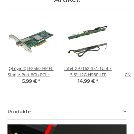
QLogic QLE2560-HP FC
Intel G97162-351 1U 4 x
H
Single-Port 8Gb PCIe x8
3.5" 12G HSBP LFF
CN21
Network Adapter
Backplane + Kabel
5,99 €
*
14,99 €
*
489190-001 FP
Netzw
Produkte