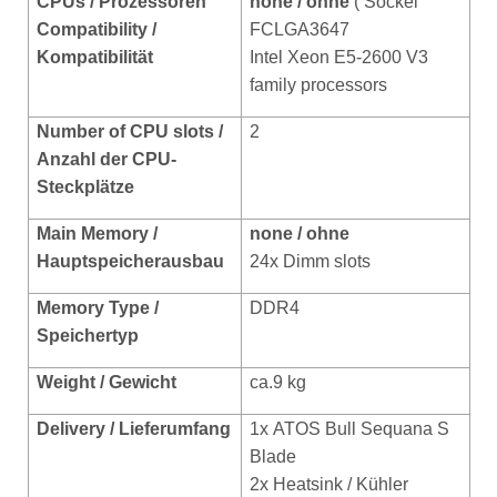
CPUs / Prozessoren
none / ohne
( Sockel
Compatibility /
FCLGA3647
Kompatibilität
Intel Xeon E5-2600 V3
family processors
Number of CPU slots /
2
Anzahl der CPU-
Steckplätze
Main Memory /
none / ohne
Hauptspeicherausbau
24x Dimm slots
Memory Type /
DDR4
Speichertyp
Weight / Gewicht
ca.9 kg
Delivery / Lieferumfang
1x
ATOS Bull Sequana S
Blade
2x Heatsink / Kühler