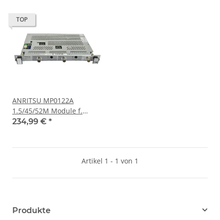
TOP
ANRITSU MP0122A
1.5/45/52M Module f.
MP1552 ASHD/PDH/ATM
234,99 €
*
und MP1555A Analysator
Artikel 1 - 1 von 1
Produkte