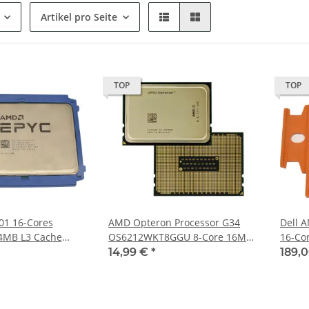
Artikel pro Seite
TOP
TOP
01 16-Cores
AMD Opteron Processor G34
Dell 
4MB L3 Cache
OS6212WKT8GGU 8-Core 16MB
16-Co
AF
Cache, 2.6 GHz
Cache
14,99 €
*
189,