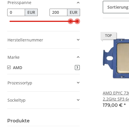
Preisspanne
Sortierung
EUR
EUR
TOP
Herstellernummer
Marke
AMD
Artikel gefunden
3
Prozessortyp
AMD EPYC 73
2.2GHz SP3 6
Sockeltyp
PS7301BEVGP
179,00 €
*
Produkte