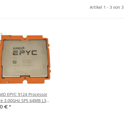
Artikel 1 - 3 von 3
AMD EPYC 9124 Processor
re 3.00GHz SP5 64MB L3
 100-000000802
00 €
*