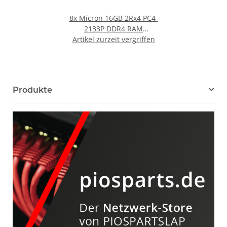
8x
Micron 16GB 2Rx4 PC4-
2133P DDR4 RAM
MTA36ASF2G72PZ-2G1A2
Artikel zurzeit vergriffen
G9 R730
Produkte