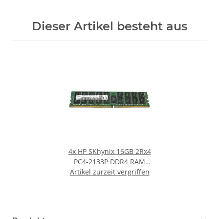
Dieser Artikel besteht aus
4x
HP SKhynix 16GB 2Rx4
PC4-2133P DDR4 RAM
Artikel zurzeit vergriffen
HMA42GR7AFR4N-TF
752369-081