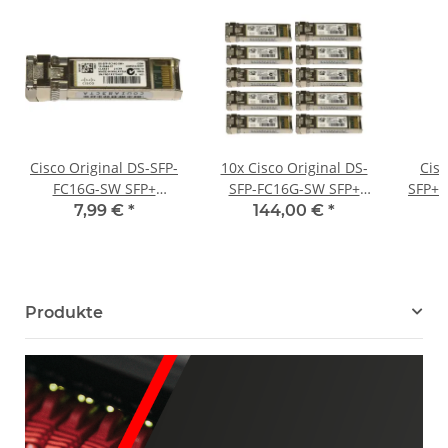
Cisco Original DS-SFP-
10x Cisco Original DS-
Cis
FC16G-SW SFP+
SFP-FC16G-SW SFP+
SFP+ 
1000Base-SX 16Gb
1000Base-SX 16Gb
7,99 €
*
144,00 €
*
Transceiver 10-2666-01
Transceiver 10-2666-01
Produkte