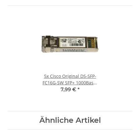
5x
Cisco Original DS-SFP-
FC16G-SW SFP+ 1000Base-
SX 16Gb Transceiver 10-
7,99 €
*
2666-01
Ähnliche Artikel