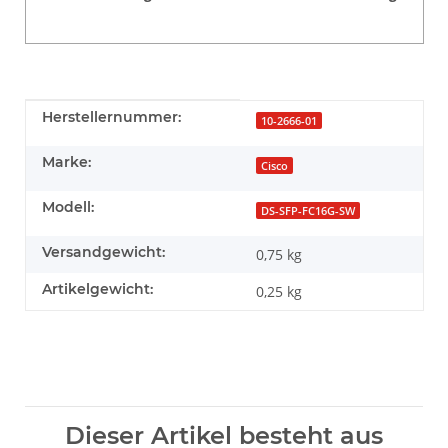
Produkteigenschaft
Wert
Herstellernummer:
10-2666-01
Marke:
Cisco
Modell:
DS-SFP-FC16G-SW
Versandgewicht:
0,75 kg
Artikelgewicht:
0,25
kg
Dieser Artikel besteht aus