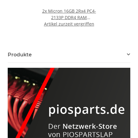
2x
Micron 16GB 2Rx4 PC4-
2133P DDR4 RAM
MTA36ASF2G72PZ-2G1A2
Artikel zurzeit vergriffen
G9 R730
Produkte