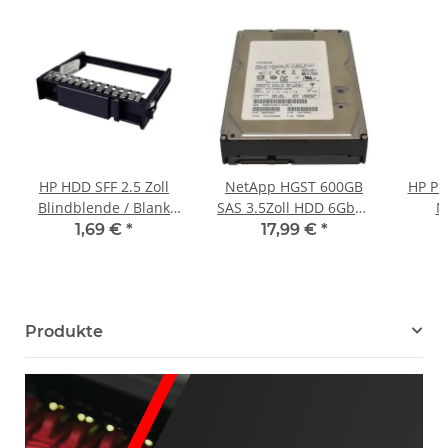
HP HDD SFF 2.5 Zoll
NetApp HGST 600GB
HP Pr
Blindblende / Blank
SAS 3.5Zoll HDD 6Gbps
M
Caddy 670033-001 for
15k HUS156060VLS600
Hea
1,69 €
*
17,99 €
*
ProLiant Gen8/Gen9
50
GEN10
Produkte