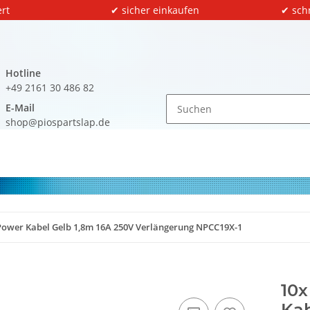
rt
✔ sicher einkaufen
✔ sch
Hotline
+49 2161 30 486 82
E-Mail
shop@piospartslap.de
 Power Kabel Gelb 1,8m 16A 250V Verlängerung NPCC19X-1
10x
Kab