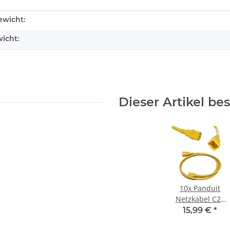
enschaft
wicht:
icht:
Dieser Artikel be
10x
Panduit
Netzkabel C20
C13 Power
15,99 €
*
Kabel Gelb 1,8m