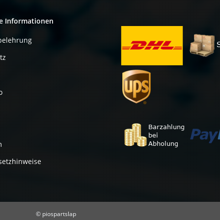
e Informationen
belehrung
tz
o
m
setzhinweise
© piospartslap