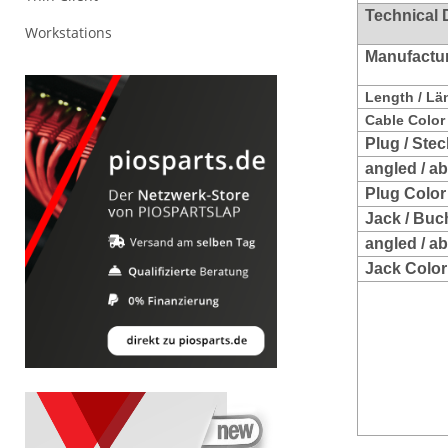
Technical 
Workstations
Manufacture
Length / Lä
Cable Color 
Plug / Stec
angled / a
Plug Color
Jack / Buc
angled / a
Jack Color