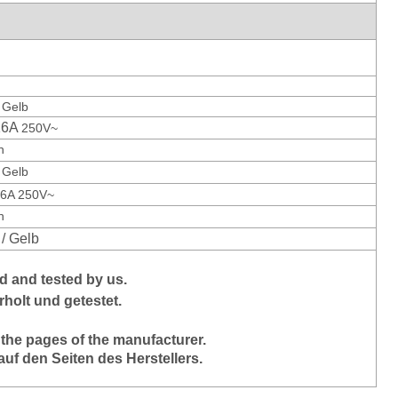
/ Gelb
16A
250V~
n
/ Gelb
6A 250V~
n
 / Gelb
ed and
tested by us.
holt und getestet.
 the pages of the manufacturer.
auf den Seiten des Herstellers.