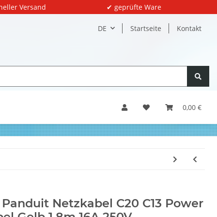
neller Versand
✔ geprüfte Ware
DE
Startseite
Kontakt
0,00 €
 Panduit Netzkabel C20 C13 Power
el Gelb 1,8m 16A 250V