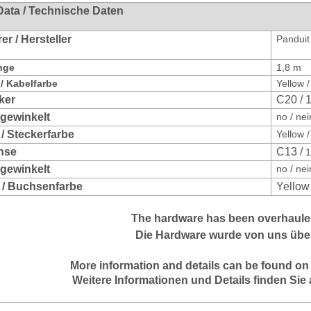
Data / Technische Daten
r / Hersteller
Panduit
nge
1,8 m
/ Kabelfarbe
Yellow 
ker
C20 / 
bgewinkelt
no / nei
 / Steckerfarbe
Yellow 
hse
C13 /
1
bgewinkelt
no / nei
 / Buchsenfarbe
Yellow
The hardware has been overhaul
Die Hardware wurde von uns über
More information and details can be found on
Weitere Informationen und Details finden Sie 