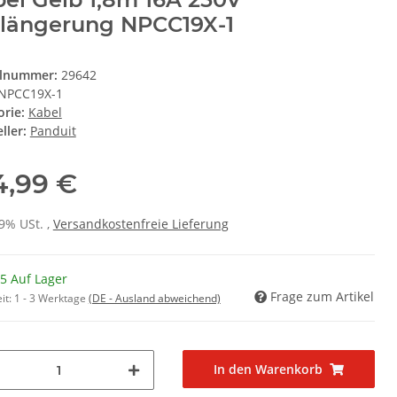
längerung NPCC19X-1
elnummer:
29642
NPCC19X-1
orie:
Kabel
ller:
Panduit
4,99 €
19% USt. ,
Versandkostenfreie Lieferung
5 Auf Lager
Frage zum Artikel
it:
1 - 3 Werktage
(DE - Ausland abweichend)
In den Warenkorb