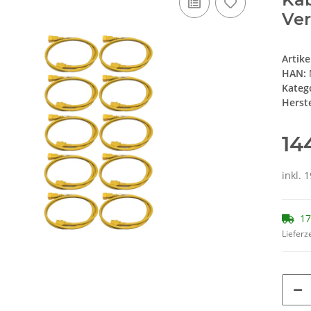
Ver
Artik
HAN:
Kateg
Herste
14
inkl. 
17
Lieferze